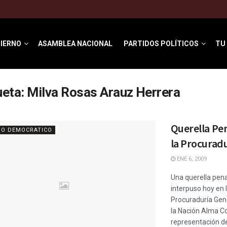
IERNO
ASAMBLEA NACIONAL
PARTIDOS POLÍTICOS
TU
ueta:
Milva Rosas Arauz Herrera
Querella Pen
IO DEMOCRATICO
la Procurad
ENE 6, 2009
Una querella pena
interpuso hoy en 
Procuraduría Gen
la Nación Alma C
representación de