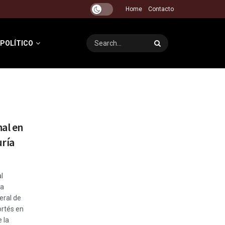
Home
Contacto
 POLÍTICO
al en
uría
l
la
eral de
ortés en
 la