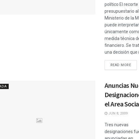
político El recorte
presupuestario al
Ministerio de la M
puede interpreta
únicamente com
medida técnica d
financiero. Se tra
una decisión que re
READ MORE
Anuncias Nu
ADA
Designacion
el Area Socia
JUN 8, 2009
Tres nuevas
designaciones fu
anunciadas en