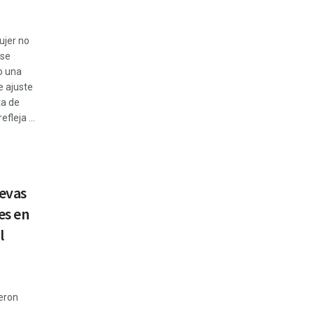
ujer no
rse
o una
e ajuste
ta de
fleja ...
evas
es en
l
eron