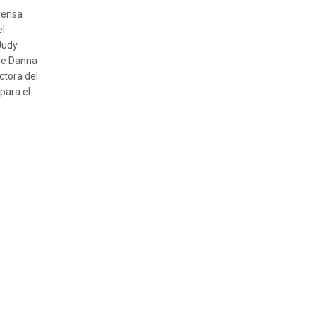
rensa
el
Judy
de Danna
ctora del
para el