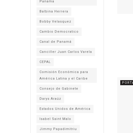
Panama
Balbina Herrera
Bobby Velasquez
Cambio Democratico
Canal de Panamá
Canciller Juan Carlos Varela
CEPAL
Comisión Económica para
América Latina y el Caribe
PORT
Consejo de Gabinete
Darys Araúz
Estados Unidos de América
Isabel Saint Malo
Jimmy Papadimitriu