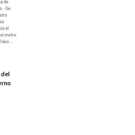
ma de
o. -Se
stro
os
ió el
el metro
okio ...
 del
erno