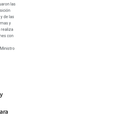
uaron las
sición
 y de las
omas y
realiza
ones con
 Ministro
 y
para