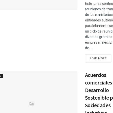
Este lunes contin
reuniones de tran
de los ministerios
entidades autón
paralelamente se 
un ciclo de reuni
diversos gremios
empresariales. El
de ...
READ MORE
Acuerdos
S
comerciales
Desarrollo
Sostenible 
Sociedades
Inclusivas