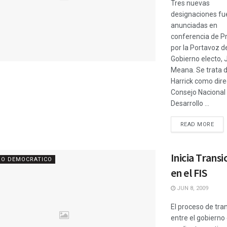
Tres nuevas
designaciones fu
anunciadas en
conferencia de P
por la Portavoz d
Gobierno electo, 
Meana. Se trata 
Harrick como dire
Consejo Nacional 
Desarrollo ...
READ MORE
Inicia Transi
IO DEMOCRATICO
en el FIS
JUN 8, 2009
El proceso de tra
entre el gobierno