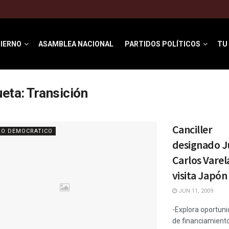
IERNO
ASAMBLEA NACIONAL
PARTIDOS POLÍTICOS
TU
ueta:
Transición
Canciller
IO DEMOCRATICO
designado J
Carlos Varel
visita Japón
JUN 11, 2009
-Explora oportun
de financiamient