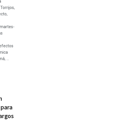
a
Torrijos,
ecto,
,
 martes-
as
 efectos
ómica
, ...
n
 para
cargos