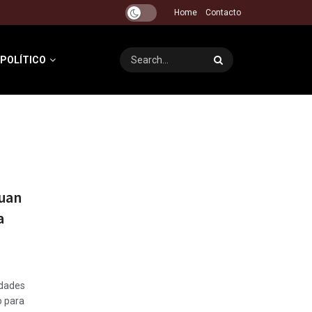
Home
Contacto
 POLÍTICO
uan
a
idades
o para