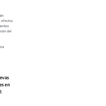
rán
s efectos
cambio
ución del
ica
evas
es en
l