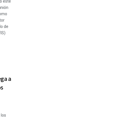
uó este
unión
como
tor
do de
FIS)
ega a
os
 los