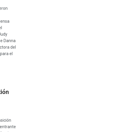
eron
rensa
el
Judy
de Danna
ctora del
para el
ción
nsición
 entrante