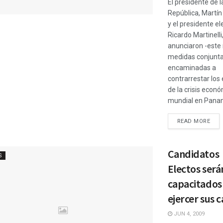
El presidente de l
República, Martín 
y el presidente el
Ricardo Martinelli
anunciaron -este
medidas conjunt
encaminadas a
contrarrestar los
de la crisis econ
mundial en Panamá
READ MORE
Candidatos
S
Electos será
capacitados
ejercer sus 
JUN 4, 2009