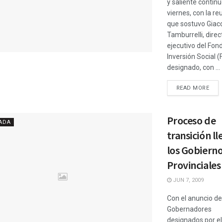
y saliente contin
viernes, con la re
que sostuvo Gia
Tamburrelli, direc
ejecutivo del Fon
Inversión Social (
designado, con ...
READ MORE
Proceso de
ADA
transición ll
los Gobiern
Provinciales
JUN 7, 2009
Con el anuncio de
Gobernadores
designados por el