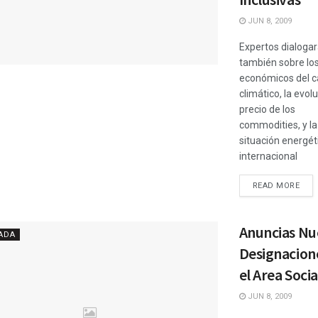
JUN 8, 2009
Expertos dialoga
también sobre lo
económicos del 
climático, la evol
precio de los
commodities, y la
situación energét
internacional
READ MORE
Anuncias Nu
ADA
Designacion
el Area Socia
JUN 8, 2009