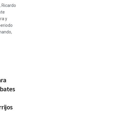
, Ricardo
ste
ra y
periodo
 mando,
ara
bates
rijos