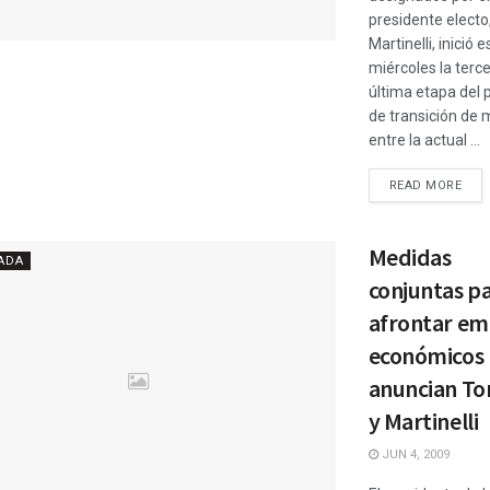
presidente electo
Martinelli, inició e
miércoles la terce
última etapa del 
de transición de
entre la actual ...
READ MORE
Medidas
ADA
conjuntas p
afrontar em
económicos
anuncian Tor
y Martinelli
JUN 4, 2009