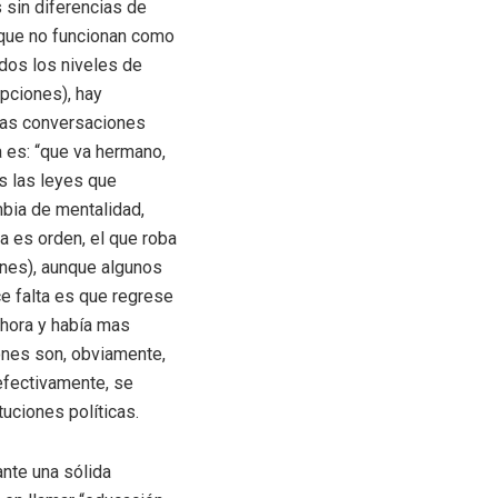
s sin diferencias de
s que no funcionan como
odos los niveles de
epciones), hay
icas conversaciones
a es: “que va hermano,
s las leyes que
mbia de mentalidad,
ta es orden, el que roba
iones), aunque algunos
ce falta es que regrese
ahora y había mas
ones son, obviamente,
 efectivamente, se
tuciones políticas.
ante una sólida