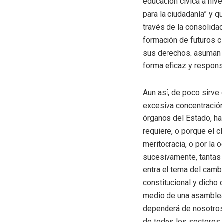
educación cívica a nive
para la ciudadanía” y q
través de la consolidac
formación de futuros c
sus derechos, asuman s
forma eficaz y respon
Aun así, de poco sirve 
excesiva concentración
órganos del Estado, h
requiere, o porque el c
meritocracia, o por la 
sucesivamente, tantas 
entra el tema del cambi
constitucional y dicho
medio de una asamblea 
dependerá de nosotros 
de todos los sectores