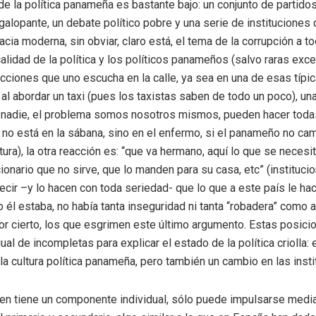
 de la política panameña es bastante bajo: un conjunto de partido
 galopante, un debate político pobre y una serie de institucione
ia moderna, sin obviar, claro está, el tema de la corrupción a t
calidad de la política y los políticos panameños (salvo raras exc
cciones que uno escucha en la calle, ya sea en una de esas típ
al abordar un taxi (pues los taxistas saben de todo un poco), un
va nadie, el problema somos nosotros mismos, pueden hacer toda
 no está en la sábana, sino en el enfermo, si el panameño no ca
tura), la otra reacción es: “que va hermano, aquí lo que se necesi
ionario que no sirve, que lo manden para su casa, etc” (instituc
ecir –y lo hacen con toda seriedad- que lo que a este país le ha
 él estaba, no había tanta inseguridad ni tanta “robadera” como 
or cierto, los que esgrimen este último argumento. Estas posici
al de incompletas para explicar el estado de la política criolla:
a cultura política panameña, pero también un cambio en las insti
 bien tiene un componente individual, sólo puede impulsarse medi