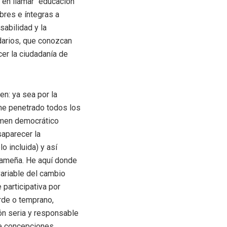
o en llamar “educación
ibres e íntegras a
sabilidad y la
idarios, que conozcan
er la ciudadanía de
en: ya sea por la
ene penetrado todos los
imen democrático
saparecer la
o incluida) y así
nameña. He aquí donde
variable del cambio
participativa por
rde o temprano,
ón seria y responsable
e concepciones