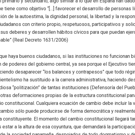
l primario y secundario, algo similar a lo que en España han dad
ue tiene como objetivo “[…] favorecer el desarrollo de personas l
ión de la autoestima, la dignidad personal, la libertad y la respon
iudadanos con criterio propio, respetuosos, participativos y sol
us deberes y desarrollen hábitos cívicos para que puedan ejerc
sable” (Real Decreto 1631/2006)
que haya buenos ciudadanos, si las instituciones no funcionan bi
 de poderes del gobierno central, ya sea porque el Ejecutivo ti
aciendo desaparecer “los balances y contrapesos” que todo rég
lientelismo ha sustituido a la carrera administrativa, haciendo de
odiosa “politización” de tantas instituciones (Defensoría del Puebl
otras deformaciones propias de la estructura constitucional pa
o constitucional. Cualquiera ecuación de cambio debe incluir la 
 cambio sólo puede producirse de forma democrática y realmente 
constituyente. El momento del cambio constitucional llegará ta
estar a la altura de esa coyuntura, que demandará la participaci
 de la sociedad panameña, despojados de todo dogmatismo y d