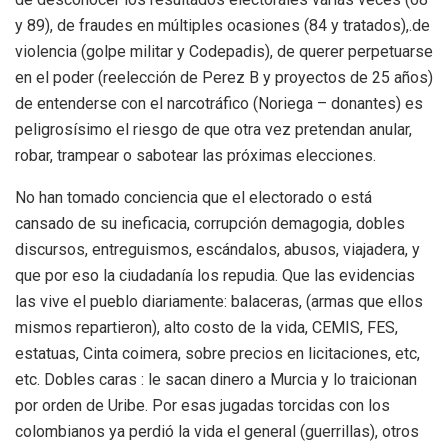
y 89), de fraudes en múltiples ocasiones (84 y tratados),.de
violencia (golpe militar y Codepadis), de querer perpetuarse
en el poder (reelección de Perez B y proyectos de 25 años)
de entenderse con el narcotráfico (Noriega – donantes) es
peligrosísimo el riesgo de que otra vez pretendan anular,
robar, trampear o sabotear las próximas elecciones.
No han tomado conciencia que el electorado o está
cansado de su ineficacia, corrupción demagogia, dobles
discursos, entreguismos, escándalos, abusos, viajadera, y
que por eso la ciudadanía los repudia. Que las evidencias
las vive el pueblo diariamente: balaceras, (armas que ellos
mismos repartieron), alto costo de la vida, CEMIS, FES,
estatuas, Cinta coimera, sobre precios en licitaciones, etc,
etc. Dobles caras : le sacan dinero a Murcia y lo traicionan
por orden de Uribe. Por esas jugadas torcidas con los
colombianos ya perdió la vida el general (guerrillas), otros