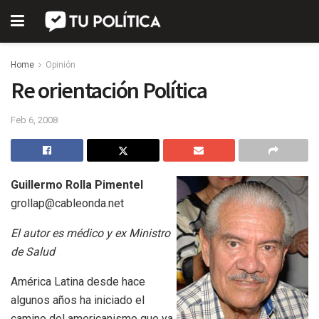
Home
Opinión
Re orientación Política
Feb 6, 2008
Guillermo Rolla Pimentel
grollap@cableonda.net
El autor es médico y ex Ministro
de Salud
América Latina desde hace
algunos años ha iniciado el
camino del americanismo que ya