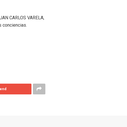
go JUAN CARLOS VARELA,
 conciencias.
end