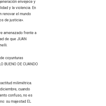
eneración envejece y
dad y la violencia. En
n renovar el mundo
s de justicia».
 ve amenazado frente a
idad de que JUAN
elli.
 de coyunturas
e: «LO BUENO DE CUANDO
actitud milimétrica.
e diciembre, cuando
ento confuso, no es
no: su majestad EL