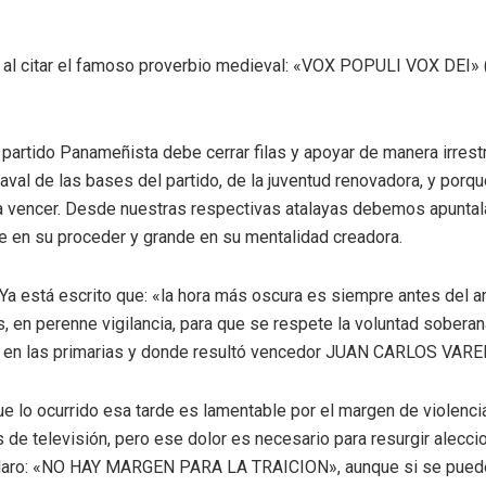
as, al citar el famoso proverbio medieval: «VOX POPULI VOX DEI»
 partido Panameñista debe cerrar filas y apoyar de manera irrestr
 aval de las bases del partido, de la juventud renovadora, y porq
a vencer. Desde nuestras respectivas atalayas debemos apuntal
e en su proceder y grande en su mentalidad creadora.
Ya está escrito que: «la hora más oscura es siempre antes del 
en perenne vigilancia, para que se respete la voluntad sobera
 en las primarias y donde resultó vencedor JUAN CARLOS VARE
que lo ocurrido esa tarde es lamentable por el margen de violenc
s de televisión, pero ese dolor es necesario para resurgir alecc
aro: «NO HAY MARGEN PARA LA TRAICION», aunque si se pueden 