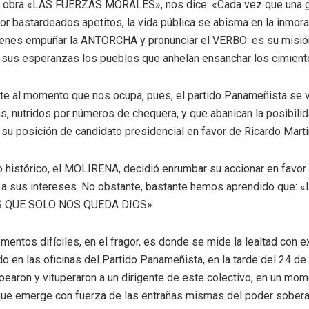
u obra «LAS FUERZAS MORALES», nos dice: «Cada vez que una g
r bastardeados apetitos, la vida pública se abisma en la inmorali
venes empuñar la ANTORCHA y pronunciar el VERBO: es su misió
 sus esperanzas los pueblos que anhelan ensanchar los cimiento
ente al momento que nos ocupa, pues, el partido Panameñista se
s, nutridos por números de chequera, y que abanican la posibil
posición de candidato presidencial en favor de Ricardo Martin
 histórico, el MOLIRENA, decidió enrumbar su accionar en favor
s a sus intereses. No obstante, bastante hemos aprendido qu
 QUE SOLO NOS QUEDA DIOS».
entos difíciles, en el fragor, es donde se mide la lealtad con ex
do en las oficinas del Partido Panameñista, en la tarde del 24 d
aron y vituperaron a un dirigente de este colectivo, en un mom
e emerge con fuerza de las entrañas mismas del poder sobera