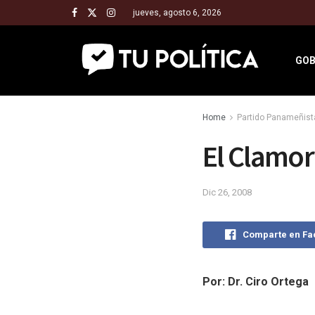
jueves, agosto 6, 2026
GOB
Home
Partido Panameñist
El Clamo
Dic 26, 2008
Comparte en F
Por: Dr. Ciro Ortega