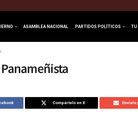
IERNO
ASAMBLEA NACIONAL
PARTIDOS POLÍTICOS
TU
a
r Panameñista
acebook
Compártelo en X
Envíalo