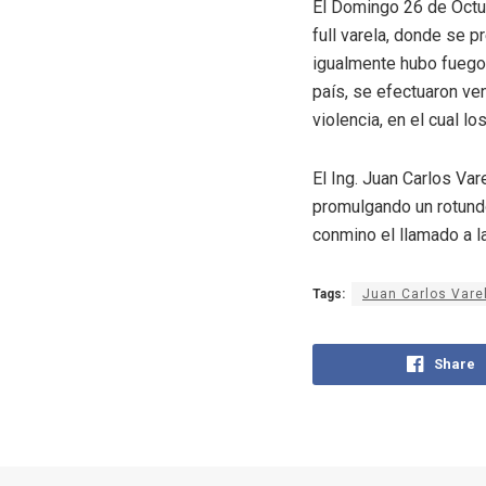
El Domingo 26 de Octub
full varela, donde se 
igualmente hubo fuegos
país, se efectuaron ve
violencia, en el cual l
El Ing. Juan Carlos Va
promulgando un rotundo
conmino el llamado a l
Tags:
Juan Carlos Vare
Share