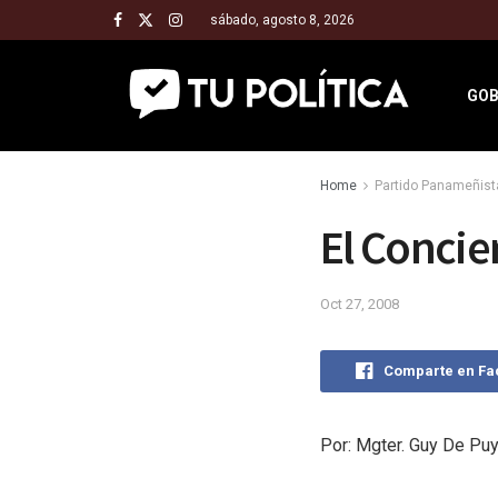
sábado, agosto 8, 2026
GOB
Home
Partido Panameñist
El Concier
Oct 27, 2008
Comparte en F
Por: Mgter. Guy De Pu