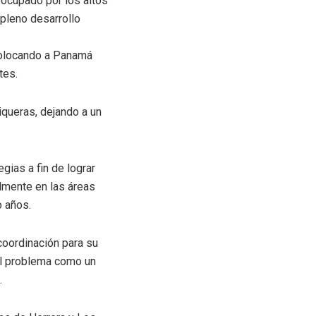
eocupado por los altos
 pleno desarrollo
 colocando a Panamá
tes.
iqueras, dejando a un
gias a fin de lograr
almente en las áreas
o años.
 coordinación para su
el problema como un
.