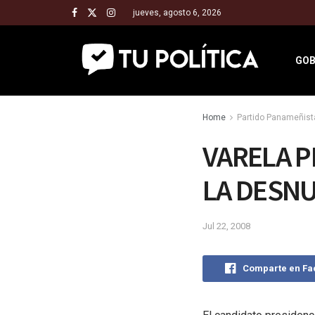
jueves, agosto 6, 2026
GOB
Home
Partido Panameñist
VARELA 
LA DESNU
Jul 22, 2008
Comparte en F