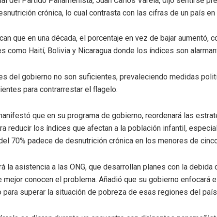
ial del Partido Panameñista, Juan Carlos Varela, dijo sentirse pr
snutrición crónica, lo cual contrasta con las cifras de un país en
can que en una década, el porcentaje en vez de bajar aumentó,
es como Haití, Bolivia y Nicaragua donde los índices son alarman
nes del gobierno no son suficientes, prevaleciendo medidas polit
ntes para contrarrestar el flagelo.
manifestó que en su programa de gobierno, reordenará las estrate
a reducir los índices que afectan a la población infantil, especi
del 70% padece de desnutrición crónica en los menores de cinc
rá la asistencia a las ONG, que desarrollan planes con la debida
ue mejor conocen el problema. Añadió que su gobierno enfocará 
para superar la situación de pobreza de esas regiones del país