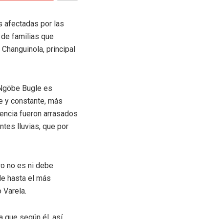
s afectadas por las
 de familias que
 Changuinola, principal
 Ngöbe Bugle es
e y constante, más
tencia fueron arrasados
tes lluvias, que por
ro no es ni debe
e hasta el más
 Varela.
a que según él, así