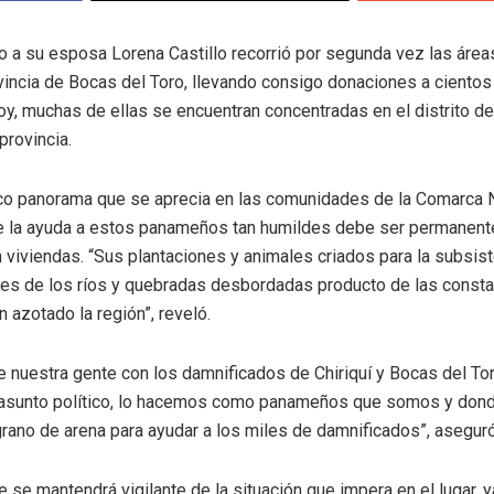
to a su esposa Lorena Castillo recorrió por segunda vez las área
vincia de Bocas del Toro, llevando consigo donaciones a cientos
oy, muchas de ellas se encuentran concentradas en el distrito de
provincia.
ágico panorama que se aprecia en las comunidades de la Comarca
ue la ayuda a estos panameños tan humildes debe ser permanent
 viviendas. “Sus plantaciones y animales criados para la subsis
ntes de los ríos y quebradas desbordadas producto de las constan
azotado la región”, reveló.
 nuestra gente con los damnificados de Chiriquí y Bocas del To
 asunto político, lo hacemos como panameños que somos y dond
rano de arena para ayudar a los miles de damnificados”, aseguró
 se mantendrá vigilante de la situación que impera en el lugar, y