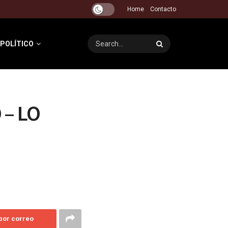
Home
Contacto
 POLÍTICO
 – LO
 por correo