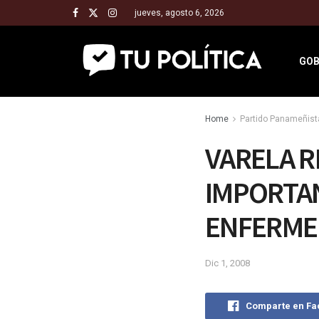
jueves, agosto 6, 2026
GOB
Home
Partido Panameñist
VARELA R
IMPORTAN
ENFERME
Dic 1, 2008
Comparte en F