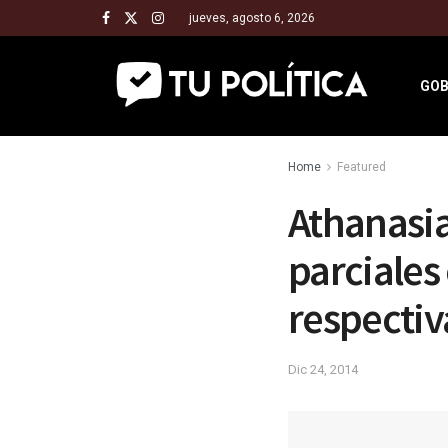
jueves, agosto 6, 2026
GOB
Home
Featured
Athanasia
parciales 
respecti
Dic 24, 2014