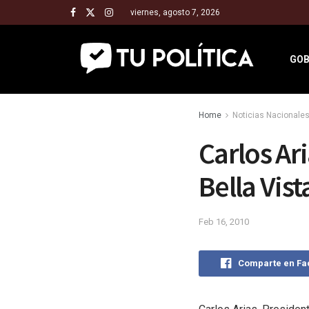
viernes, agosto 7, 2026
GOB
Home
Noticias Nacionale
Carlos Ar
Bella Vist
Feb 16, 2010
Comparte en F