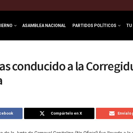
IERNO
ASAMBLEA NACIONAL
PARTIDOS POLÍTICOS
TU
s
ias conducido a la Corregid
a
acebook
Compártelo en X
Envíalo