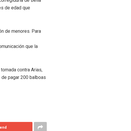
corregiduría de Bella
res de edad que
ión de menores. Para
omunicación que la
tomada contra Arias,
és de pagar 200 balboas
end