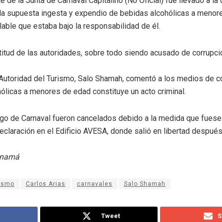
e de la Junta de Carnaval Capitalino (No Oficial) fue llevado a la 
 la supuesta ingesta y expendio de bebidas alcohólicas a meno
lable que estaba bajo la responsabilidad de él.
ctitud de las autoridades, sobre todo siendo acusado de corrupc
 Autoridad del Turismo, Salo Shamah, comentó a los medios de c
ólicas a menores de edad constituye un acto criminal.
go de Carnaval fueron cancelados debido a la medida que fuese 
declaración en el Edificio AVESA, donde salió en libertad despu
Panamá
rismo
Carlos Arias
carnavales
Salo Shamah
Tweet
S