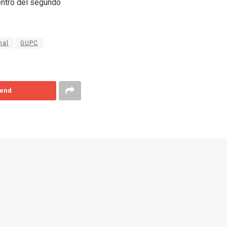
entro del segundo
nal
GUPC
end