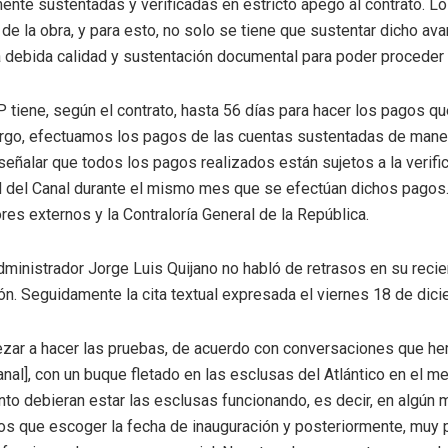
nte sustentadas y verificadas en estricto apego al contrato. L
de la obra, y para esto, no solo se tiene que sustentar dicho av
a debida calidad y sustentación documental para poder proceder
P tiene, según el contrato, hasta 56 días para hacer los pagos 
rgo, efectuamos los pagos de las cuentas sustentadas de mane
señalar que todos los pagos realizados están sujetos a la verifi
d del Canal durante el mismo mes que se efectúan dichos pagos
res externos y la Contraloría General de la República.
dministrador Jorge Luis Quijano no habló de retrasos en su reci
. Seguidamente la cita textual expresada el viernes 18 de dici
zar a hacer las pruebas, de acuerdo con conversaciones que he
nal], con un buque fletado en las esclusas del Atlántico en el me
o debieran estar las esclusas funcionando, es decir, en algún 
s que escoger la fecha de inauguración y posteriormente, muy 