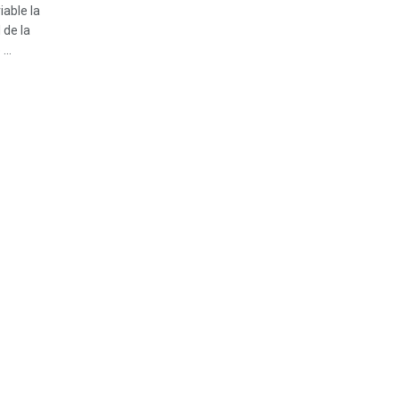
iable la
 de la
...