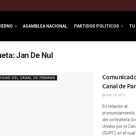
IERNO
ASAMBLEA NACIONAL
PARTIDOS POLÍTICOS
TU
ueta:
Jan De Nul
Comunicado
RIDAD DEL CANAL DE PANAMA
Canal de P
FEB 13, 2016
En relación al
pronunciamiento 
del contratista G
Unidos por el Can
(GUPC) en el cual