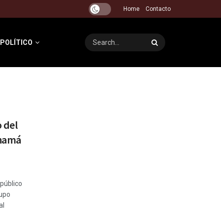
Home
Contacto
 POLÍTICO
 del
anamá
público
rupo
al