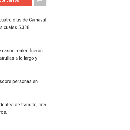
 por correo
cuatro días de Carnaval
as cuales 5,338
e casos reales fueron
trullas a lo largo y
o sobre personas en
entes de tránsito, riña
ros.