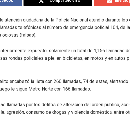
acebook
Compártelo en X
Envíalo
de atención ciudadana de la Policía Nacional atendió durante los 
lamadas telefónicas al número de emergencia policial 104, de l
 ociosas (falsas).
nteriormente expuesto, solamente un total de 1,156 llamadas d
sas rondas policiales a pie, en bicicletas, en motos y en autos pa
uelito encabezó la lista con 260 llamadas, 74 de estas, alertand
luego le sigue Metro Norte con 166 llamadas.
s llamadas por los delitos de alteración del orden público, accid
le, agresión, consumo de drogas y violencia doméstica, entre ot