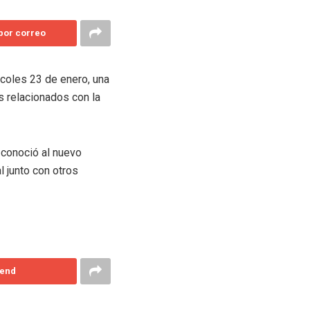
 por correo
rcoles 23 de enero, una
es relacionados con la
 conoció al nuevo
l junto con otros
end