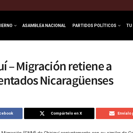
IERNO
ASAMBLEA NACIONAL
PARTIDOS POLÍTICOS
TU
uí – Migración retiene a
ntados Nicaragüenses
acebook
Compártelo en X
Envíalo