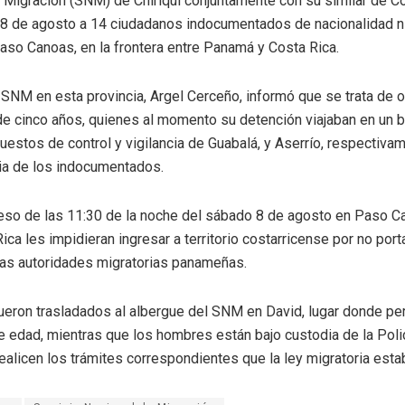
e Migración (SNM) de Chiriquí conjuntamente con su similar de Co
8 de agosto a 14 ciudadanos indocumentados de nacionalidad n
aso Canoas, en la frontera entre Panamá y Costa Rica.
l SNM en esta provincia, Argel Cerceño, informó que se trata de 
e cinco años, quienes al momento su detención viajaban en un b
uestos de control y vigilancia de Guabalá, y Aserrío, respectivam
ia de los indocumentados.
 eso de las 11:30 de la noche del sábado 8 de agosto en Paso C
ica les impidieran ingresar a territorio costarricense por no po
a las autoridades migratorias panameñas.
eron trasladados al albergue del SNM en David, lugar donde pe
 edad, mientras que los hombres están bajo custodia de la Poli
realicen los trámites correspondientes que la ley migratoria esta