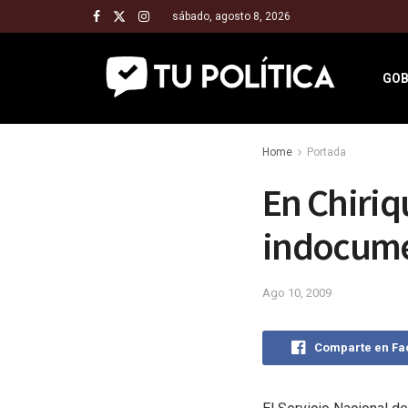
sábado, agosto 8, 2026
GOB
Home
Portada
En Chiriq
indocume
Ago 10, 2009
Comparte en F