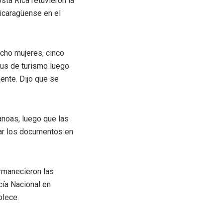
sta Rica retuvieron la
icaragüense en el
ocho mujeres, cinco
us de turismo luego
ente. Dijo que se
anoas, luego que las
rtar los documentos en
rmanecieron las
cía Nacional en
blece.