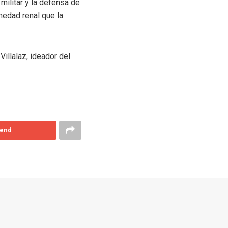
 militar y la defensa de
medad renal que la
illalaz, ideador del
end