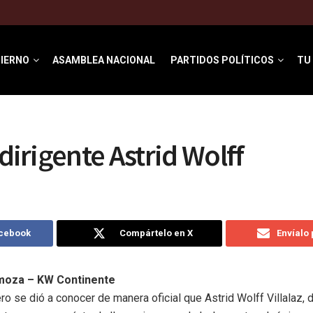
IERNO
ASAMBLEA NACIONAL
PARTIDOS POLÍTICOS
TU
s
 dirigente Astrid Wolff
acebook
Compártelo en X
Envíalo
moza – KW Continente
o se dió a conocer de manera oficial que Astrid Wolff Villalaz, di