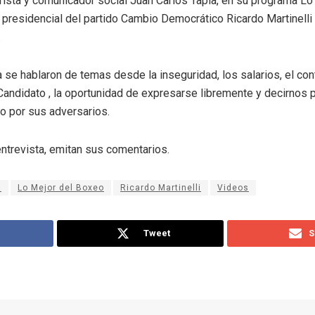
ista y comunicador social Juan Carlos Tapia, en su programa Lo
o presidencial del partido Cambio Democrático Ricardo Martinell
.
a se hablaron de temas desde la inseguridad, los salarios, el co
l Candidato , la oportunidad de expresarse libremente y decirno
no por sus adversarios.
entrevista, emitan sus comentarios.
a
Lo Mejor del Boxeo
Ricardo Martinelli
Videos
Tweet
S