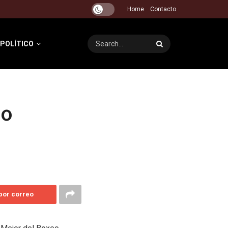
Home
Contacto
 POLÍTICO
do
 por correo