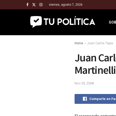
viernes, agosto 7, 2026
GOB
Home
Juan Carlos Tapia
Juan Carl
Martinelli
Nov 30, 2008
Comparte en F