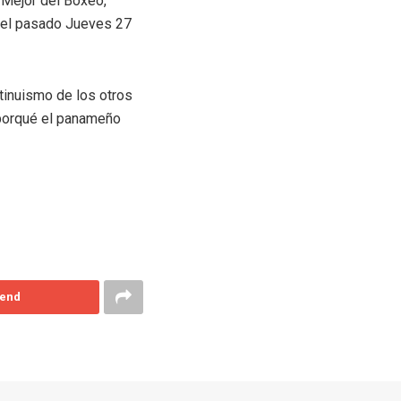
 Mejor del Boxeo,
i el pasado Jueves 27
ntinuismo de los otros
s porqué el panameño
end