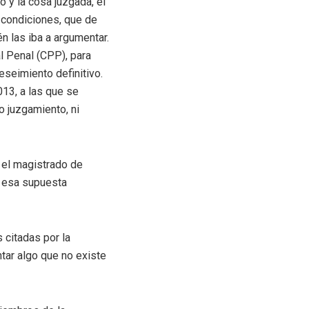
o y la cosa juzgada, el
 condiciones, que de
én las iba a argumentar.
l Penal (CPP), para
eseimiento definitivo.
13, a las que se
o juzgamiento, ni
, el magistrado de
ía esa supuesta
 citadas por la
ntar algo que no existe