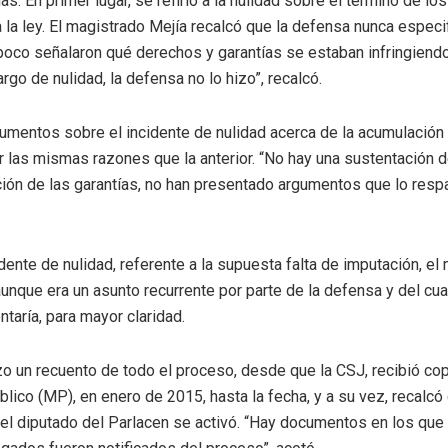
s. En primer lugar, se refirió a la nulidad sobre el término de l
 la ley. El magistrado Mejía recalcó que la defensa nunca especi
mpoco señalaron qué derechos y garantías se estaban infringiendo
argo de nulidad, la defensa no lo hizo”, recalcó.
mentos sobre el incidente de nulidad acerca de la acumulación
 las mismas razones que la anterior. “No hay una sustentación d
ción de las garantías, no han presentado argumentos que lo respa
dente de nulidad, referente a la supuesta falta de imputación, el
unque era un asunto recurrente por parte de la defensa y del cua
taría, para mayor claridad.
zo un recuento de todo el proceso, desde que la CSJ, recibió cop
blico (MP), en enero de 2015, hasta la fecha, y a su vez, recalc
l diputado del Parlacen se activó. “Hay documentos en los que