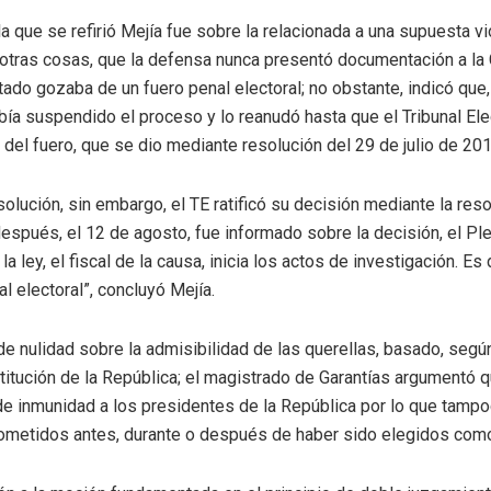
a que se refirió Mejía fue sobre la relacionada a una supuesta vi
re otras cosas, que la defensa nunca presentó documentación a la
putado gozaba de un fuero penal electoral; no obstante, indicó qu
abía suspendido el proceso y lo reanudó hasta que el Tribunal Ele
 del fuero, que se dio mediante resolución del 29 de julio de 201
olución, sin embargo, el TE ratificó su decisión mediante la res
espués, el 12 de agosto, fue informado sobre la decisión, el Ple
a ley, el fiscal de la causa, inicia los actos de investigación. Es
al electoral”, concluyó Mejía.
de nulidad sobre la admisibilidad de las querellas, basado, según
titución de la República; el magistrado de Garantías argumentó q
de inmunidad a los presidentes de la República por lo que tamp
cometidos antes, durante o después de haber sido elegidos com