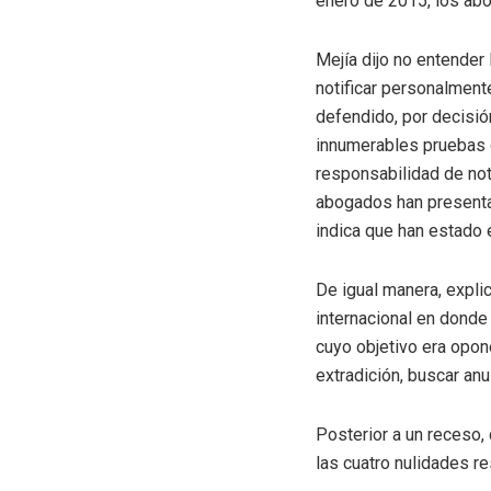
enero de 2015, los abo
Mejía dijo no entender
notificar personalment
defendido, por decisión
innumerables pruebas de
responsabilidad de no
abogados han presentad
indica que han estado 
De igual manera, expli
internacional en donde 
cuyo objetivo era opon
extradición, buscar anu
Posterior a un receso,
las cuatro nulidades re