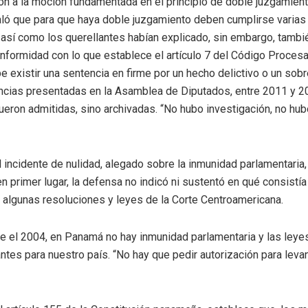
ión a la moción fundamentada en el principio de doble juzgamient
ló que para que haya doble juzgamiento deben cumplirse varias
a, así como los querellantes habían explicado, sin embargo, tambi
nformidad con lo que establece el artículo 7 del Código Procesa
 existir una sentencia en firme por un hecho delictivo o un sobr
ncias presentadas en la Asamblea de Diputados, entre 2011 y 20
fueron admitidas, sino archivadas. “No hubo investigación, no hub
l incidente de nulidad, alegado sobre la inmunidad parlamentaria
en primer lugar, la defensa no indicó ni sustentó en qué consist
n algunas resoluciones y leyes de la Corte Centroamericana.
 el 2004, en Panamá no hay inmunidad parlamentaria y las leyes
ntes para nuestro país. “No hay que pedir autorización para leva