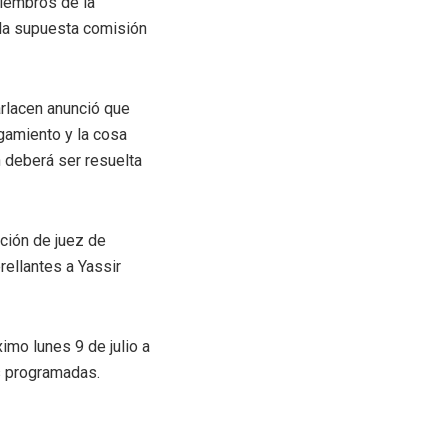
miembros de la
 la supuesta comisión
arlacen anunció que
zgamiento y la cosa
n deberá ser resuelta
nción de juez de
rellantes a Yassir
imo lunes 9 de julio a
as programadas.