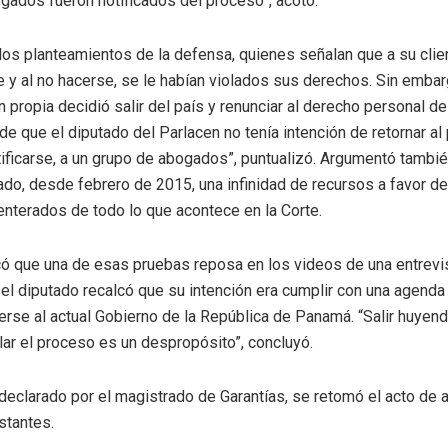
gados fueron notificados del proceso”, acotó.
 los planteamientos de la defensa, quienes señalan que a su clie
e y al no hacerse, se le habían violados sus derechos. Sin embar
 propia decidió salir del país y renunciar al derecho personal d
 que el diputado del Parlacen no tenía intención de retornar al p
tificarse, a un grupo de abogados”, puntualizó. Argumentó tamb
o, desde febrero de 2015, una infinidad de recursos a favor de 
enterados de todo lo que acontece en la Corte.
có que una de esas pruebas reposa en los videos de una entrevi
el diputado recalcó que su intención era cumplir con una agenda 
erse al actual Gobierno de la República de Panamá. “Salir huyen
lar el proceso es un despropósito”, concluyó.
 declarado por el magistrado de Garantías, se retomó el acto de 
stantes.