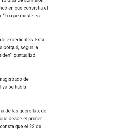
os 10 días de admisión
ficó en que consistía el
. “Lo que existe es
 de expedientes. Esta
e porqué, según la
lden”, puntualizó
 magistrado de
l ya se había
ia de las querellas, de
ó que desde el primer
 consta que el 22 de