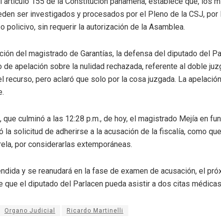
l artículo 155 de la Constitución panameña, establece que, los 
den ser investigados y procesados por el Pleno de la CSJ, por
 o policivo, sin requerir la autorización de la Asamblea.
ación del magistrado de Garantías, la defensa del diputado del P
o de apelación sobre la nulidad rechazada, referente al doble ju
l recurso, pero aclaró que solo por la cosa juzgada. La apelació
e.
, que culminó a las 12:28 p.m., de hoy, el magistrado Mejía en fu
 la solicitud de adherirse a la acusación de la fiscalía, como que
rela, por considerarlas extemporáneas.
ndida y se reanudará en la fase de examen de acusación, el próx
 de que el diputado del Parlacen pueda asistir a dos citas médic
Organo Judicial
Ricardo Martinelli