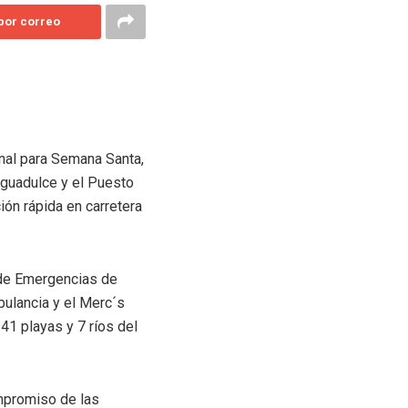
 por correo
onal para Semana Santa,
guadulce y el Puesto
ión rápida en carretera
 de Emergencias de
bulancia y el Merc´s
41 playas y 7 ríos del
ompromiso de las