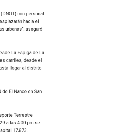
o (DNOT) con personal
desplazarán hacia el
reas urbanas”, aseguró
. desde La Espiga de La
es carriles, desde el
ta llegar al distrito
ad de El Nance en San
nsporte Terrestre
 29 a las 4:00 pm se
apital 17,873.