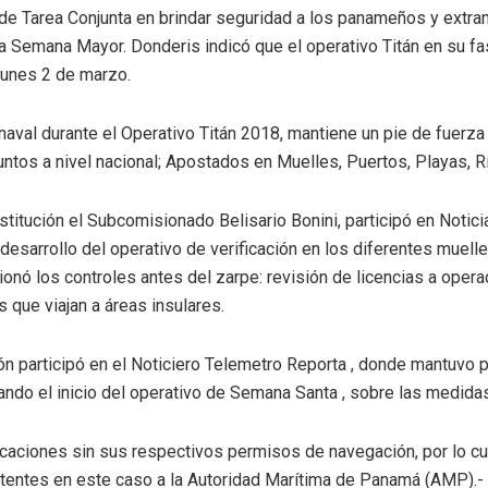
de Tarea Conjunta en brindar seguridad a los panameños y extran
la Semana Mayor. Donderis indicó que el operativo Titán en su fa
 lunes 2 de marzo.
naval durante el Operativo Titán 2018, mantiene un pie de fuerz
tos a nivel nacional; Apostados en Muelles, Puertos, Playas, R
nstitución el Subcomisionado Belisario Bonini, participó en Noti
 desarrollo del operativo de verificación en los diferentes muell
ó los controles antes del zarpe: revisión de licencias a oper
 que viajan a áreas insulares.
n participó en el Noticiero Telemetro Reporta , donde mantuvo 
tando el inicio del operativo de Semana Santa , sobre las medida
aciones sin sus respectivos permisos de navegación, por lo cua
tentes en este caso a la Autoridad Marítima de Panamá (AMP).-