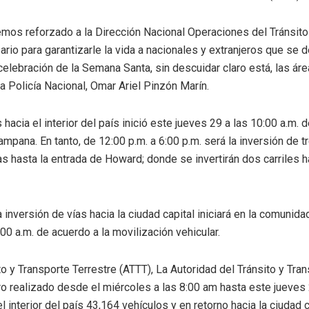
emos reforzado a la Dirección Nacional Operaciones del Tránsit
ario para garantizarle la vida a nacionales y extranjeros que se 
a celebración de la Semana Santa, sin descuidar claro está, las á
la Policía Nacional, Omar Ariel Pinzón Marín.
s hacia el interior del país inició este jueves 29 a las 10:00 a.m
mpana. En tanto, de 12:00 p.m. a 6:00 p.m. será la inversión de tr
hasta la entrada de Howard; donde se invertirán dos carriles has
a inversión de vías hacia la ciudad capital iniciará en la comunid
:00 a.m. de acuerdo a la movilización vehicular.
o y Transporte Terrestre (ATTT), La Autoridad del Tránsito y Tra
o realizado desde el miércoles a las 8:00 am hasta este jueves
 interior del país 43,164 vehículos y en retorno hacia la ciudad c