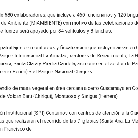
de 580 colaboradores, que incluye a 460 funcionarios y 120 briga
o de Ambiente (MiAMBIENTE) con motivo de las celebraciones 
 de fuerza será apoyado por 84 vehículos y 8 lanchas.
atrullajes de monitoreos y fiscalización que incluyen áreas en C
Parque Internacional La Amistad, sectores de Renacimiento, La G
uerra, Santa Clara y Piedra Candela; así como en el sector de 
ú, cerro Peñón) y el Parque Nacional Chagres.
endio de masa vegetal en área cercana a cerro Guacamaya en Co
de Volcán Barú (Chiriquí), Montuoso y Sarigua (Herrera)
ión Institucional (SPI) Contamos con centros de atención a la Ci
 que realizaran el recorrido de las 7 iglesias (Santa Ana, La Me
an Francisco de