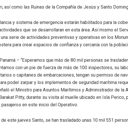
ri, así como las Ruinas de la Compañía de Jesús y Santo Doming
ancia y sistema de emergencia estarán habilitados para la cober
tividades que se desarrollaran en esta área. Así mismo el Serv
la una serie de actividades preventivas y operativas en los Mon
ostera para crear espacios de confianza y cercanía con la poblac
 Panamá – “Esperamos que más de 80 mil personas se trasladen 
tamos con un pie de fuerza de más de 100 inspectores, su labo
ietarios o capitanes de embarcaciones, tengan su permiso de nave
ara poder zarpar y los implementos de seguridad marítima reque
eñaló el Ministro para Asuntos Marítimos y Administrador de la 
akat Pitty, durante su visita al muelle ubicado en Isla Perico, pa
pasajeros en este inicio del Operativo.
e, de este jueves Santo, se han trasladado unas 10 mil 551 person