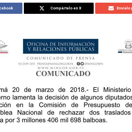
acebook
Compártelo en X
Envíalo