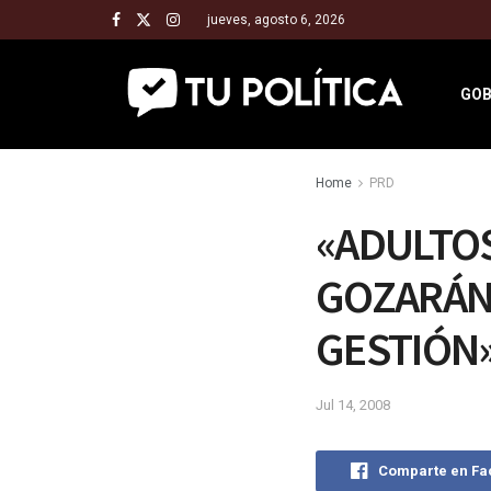
jueves, agosto 6, 2026
GOB
Home
PRD
«ADULTOS
GOZARÁN 
GESTIÓN»
Jul 14, 2008
Comparte en F