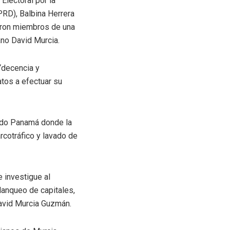
Electoral por la
PRD), Balbina Herrera
ieron miembros de una
ano David Murcia.
 “decencia y
atos a efectuar su
endo Panamá donde la
arcotráfico y lavado de
e investigue al
blanqueo de capitales,
 David Murcia Guzmán.