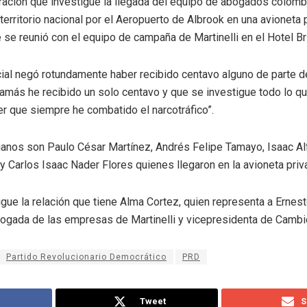
ración que investigue la llegada del equipo de abogados colomb
territorio nacional por el Aeropuerto de Albrook en una avioneta 
 se reunió con el equipo de campaña de Martinelli en el Hotel Bri
ial negó rotundamente haber recibido centavo alguno de parte de
Jamás he recibido un solo centavo y que se investigue todo lo q
r que siempre he combatido el narcotráfico”.
nos son Paulo César Martínez, Andrés Felipe Tamayo, Isaac Al
 Carlos Isaac Nader Flores quienes llegaron en la avioneta priv
ue la relación que tiene Alma Cortez, quien representa a Ernes
bogada de las empresas de Martinelli y vicepresidenta de Camb
Partido Revolucionario Democrático
PRD
Tweet
S