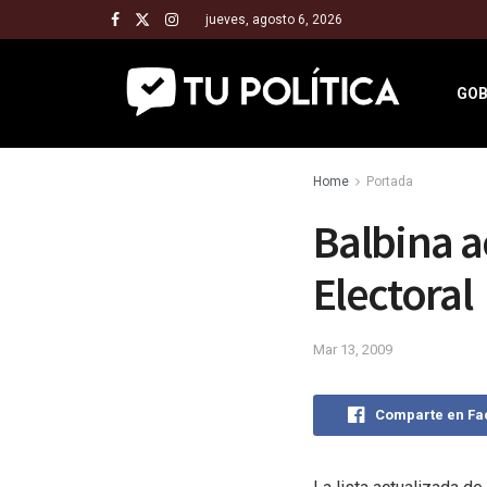
jueves, agosto 6, 2026
GOB
Home
Portada
Balbina a
Electoral
Mar 13, 2009
Comparte en F