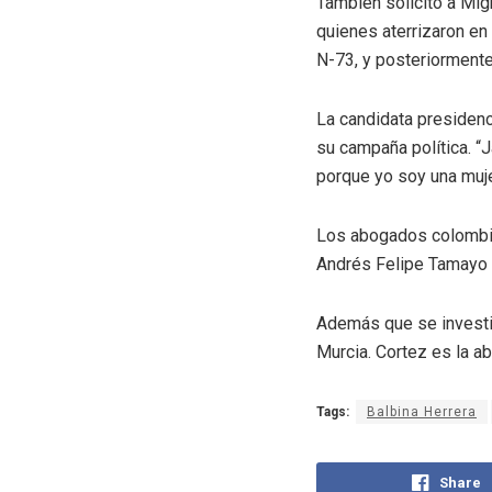
También solicitó a Mig
quienes aterrizaron en 
N-73, y posteriormente
La candidata presidenc
su campaña política. “
porque yo soy una muje
Los abogados colombia
Andrés Felipe Tamayo y
Además que se investig
Murcia. Cortez es la a
Tags:
Balbina Herrera
Share