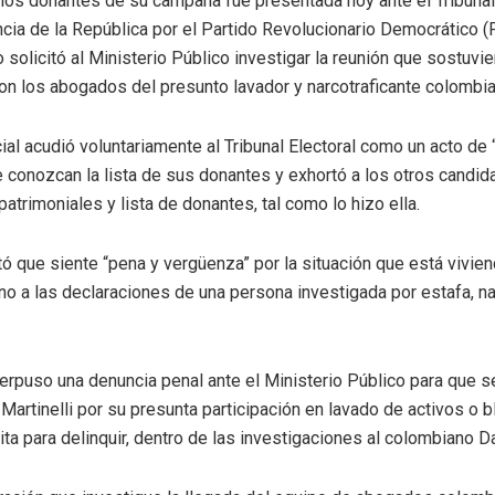
 los donantes de su campaña fue presentada hoy ante el Tribunal 
ncia de la República por el Partido Revolucionario Democrático (
 solicitó al Ministerio Público investigar la reunión que sostuv
on los abogados del presunto lavador y narcotraficante colombi
ial acudió voluntariamente al Tribunal Electoral como un acto de
e conozcan la lista de sus donantes y exhortó a los otros candid
atrimoniales y lista de donantes, tal como lo hizo ella.
ó que siente “pena y vergüenza” por la situación que está vivi
orno a las declaraciones de una persona investigada por estafa, n
nterpuso una denuncia penal ante el Ministerio Público para que s
 Martinelli por su presunta participación en lavado de activos o 
cita para delinquir, dentro de las investigaciones al colombiano