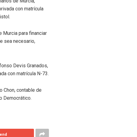
ianos de Murcia,
privada con matrícula
stol.
 Murcia para financiar
ue sea necesario,
fonso Devis Granados,
ada con matrícula N-73.
to Chon, contable de
io Democrático.
end