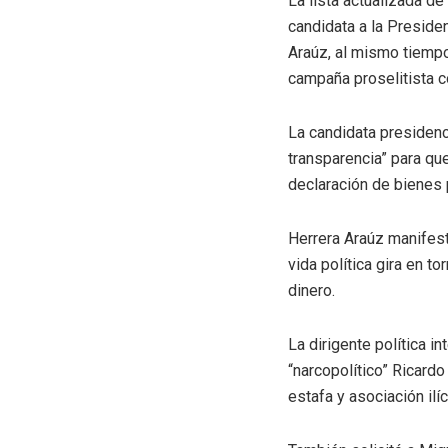
La lista actualizada de
candidata a la Preside
Araúz, al mismo tiempo
campaña proselitista c
La candidata presidenc
transparencia” para qu
declaración de bienes p
Herrera Araúz manifest
vida política gira en t
dinero.
La dirigente política i
“narcopolítico” Ricardo
estafa y asociación ilí