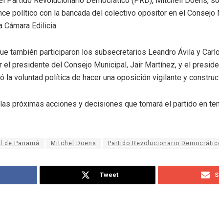
del Partido Revolucionario Democrático (PRD), Mitchell Doens, s
ce político con la bancada del colectivo opositor en el Consejo M
 Cámara Edilicia.
que también participaron los subsecretarios Leandro Ávila y Carl
el presidente del Consejo Municipal, Jair Martínez, y el presid
ó la voluntad política de hacer una oposición vigilante y construct
 las próximas acciones y decisiones que tomará el partido en te
al de Panamá
Mitchel Doens
Partido Revolucionario Democrátic
Tweet
S