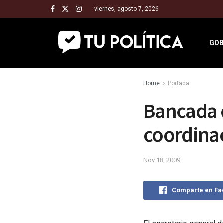
viernes, agosto 7, 2026
GOB
Home
Portada
Bancada d
coordina
Nov 18, 2009
Comparte en F