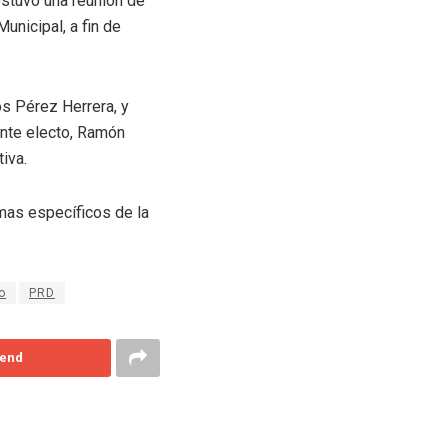
ostuvo una reunión de
unicipal, a fin de
os Pérez Herrera, y
ente electo, Ramón
iva.
mas específicos de la
o
PRD
end