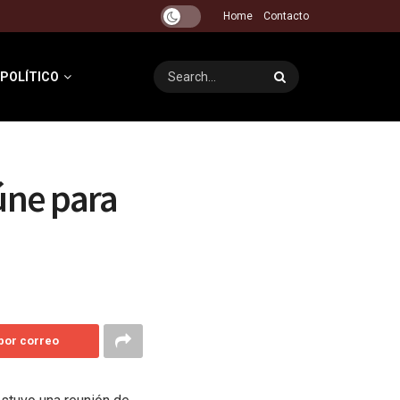
Home
Contacto
 POLÍTICO
úne para
 por correo