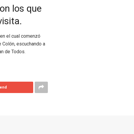
ron los que
isita.
, en el cual comenzó
de Colón, escuchando a
lan de Todos.
end