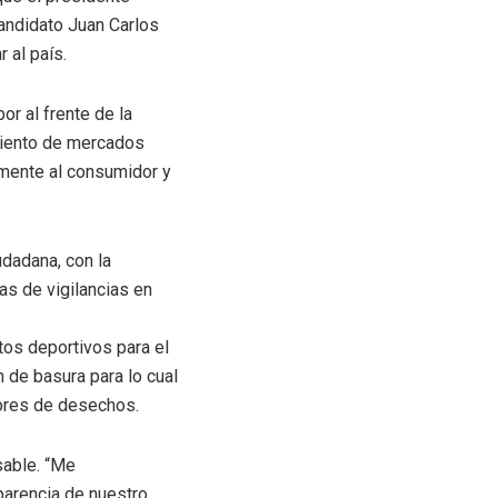
candidato Juan Carlos
 al país.
or al frente de la
imiento de mercados
amente al consumidor y
udadana, con la
s de vigilancias en
tos deportivos para el
 de basura para lo cual
tores de desechos.
sable. “Me
parencia de nuestro