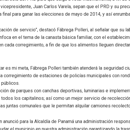
su vicepresidente, Juan Carlos Varela, sepan que el PRD y su pre
a final para ganar las elecciones de mayo de 2014, y así enrumbar
ción de servicio”, destacó Fábrega Polleri, al señalar que su lab
nfoca en el tema de la canasta básica familiar, con el establec
en cada corregimiento, a fin de que los alimentos lleguen direct
tar es mi meta, Fábrega Polleri también atenderá la seguridad ci
 corregimiento de estaciones de policías municipales con ronda
 públicos.
cción de parques con canchas deportivas, luminarias e implemen
todos los capitalinos; así como un mejor servicio de recolección
 las juntas comunales que le permitan alquilar camiones recolec
n anunció para la Alcaldía de Panamá una administración respon
ar el municipio en nuestra administración garantizando la tras