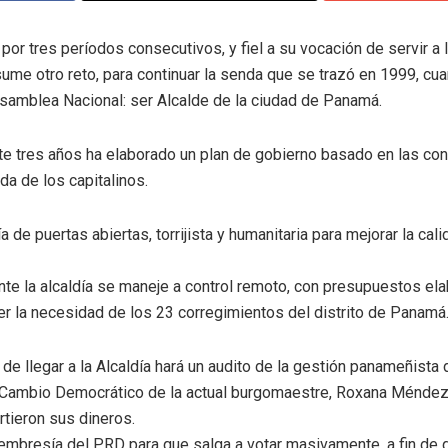
por tres períodos consecutivos, y fiel a su vocación de servir a
sume otro reto, para continuar la senda que se trazó en 1999, cu
Asamblea Nacional: ser Alcalde de la ciudad de Panamá.
te tres años ha elaborado un plan de gobierno basado en las con
ida de los capitalinos.
 de puertas abiertas, torrijista y humanitaria para mejorar la cal
e la alcaldía se maneje a control remoto, con presupuestos ela
der la necesidad de los 23 corregimientos del distrito de Panamá
de llegar a la Alcaldía hará un audito de la gestión panameñista
e Cambio Democrático de la actual burgomaestre, Roxana Méndez,
rtieron sus dineros.
embresía del PRD para que salga a votar masivamente, a fin de 