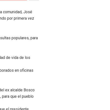
 la comunidad, José
ando por primera vez
sultas populares, para
idad de vida de los
borados en oficinas
.
 del ex alcalde Bosco
 para que el pueblo
que el presidente