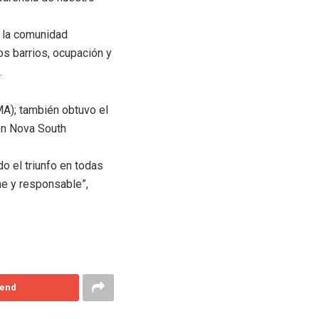
e la comunidad
los barrios, ocupación y
.
MA); también obtuvo el
 en Nova South
o el triunfo en todas
me y responsable”,
end