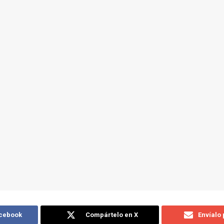
acebook
Compártelo en X
Envíalo