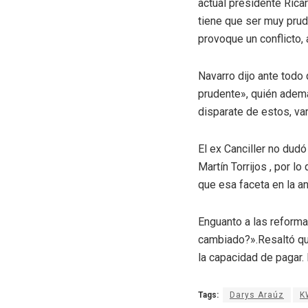
actual presidente Ricar
tiene que ser muy prud
provoque un conflicto, 
Navarro dijo ante tod
prudente», quién ademá
disparate de estos, var
El ex Canciller no dud
Martín Torrijos , por lo
que esa faceta en la a
Enguanto a las reforma
cambiado?».Resaltó que
la capacidad de pagar.
Tags:
Darys Araúz
K