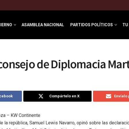
IERNO
ASAMBLEA NACIONAL
PARTIDOS POLÍTICOS
TU
s
consejo de Diplomacia Mart
acebook
Compártelo en X
Envíalo
oza – KW Continente
de la república, Samuel Lewis Navarro, opinó sobre las declaraci