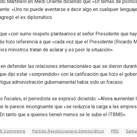
do Martinelli en Medi Oriente diciendo que «En temas de política
ente. «Uno no puede aventarse a decir algo en cualquier lenguaj
agregó el ex diplomático.
o que «con sumo respeto planteamos al señor Presidente que ha
s hizo referencia a que «cada vez que el Presidente (Ricardo Mar
ios ministros tratan de aclarar y es peor la situación».
ó en defender las relaciones internacionales que se dieron durant
 que dijo estar «sorprendido» con la calificación que hizo el gober
ntigua administración gubernamental había sido un fracaso.
s fiscales, el perredista se expresó diciendo: «Ahora aumentan 
 le parece incongruente que «se reduzca la carga a las empres
 En tanto que a quienes tienen menos se le sube el ITBMS».
W Continente
Partido Revolucionario Democrático
PRD
Samue