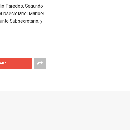
elio Paredes, Segundo
Subsecretario; Maribel
uinto Subsecretario; y
end