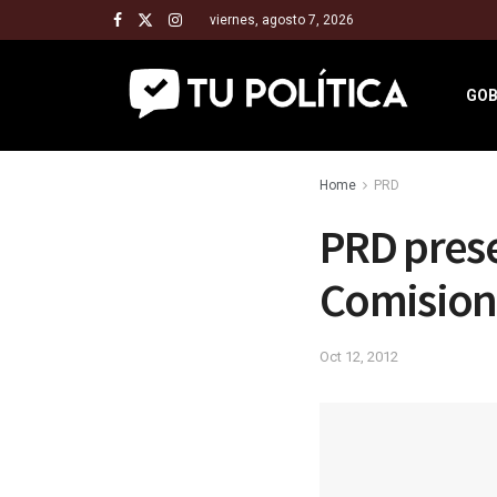
viernes, agosto 7, 2026
GOB
Home
PRD
PRD prese
Comision
Oct 12, 2012