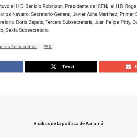
stuvo el H.D. Benicio Robinson, Presidente del CEN; el H.D. Rog
arlos Navarro, Secretario General; Javier Acha Martínez, Primer 
taria; Doris Zapata, Tercera Subsecretaria; Juan Felipe Pitty, Q
do, Sexta Subsecretaria.
onario Democrático
PRD
Tweet
S
Análisis de la política de Panamá