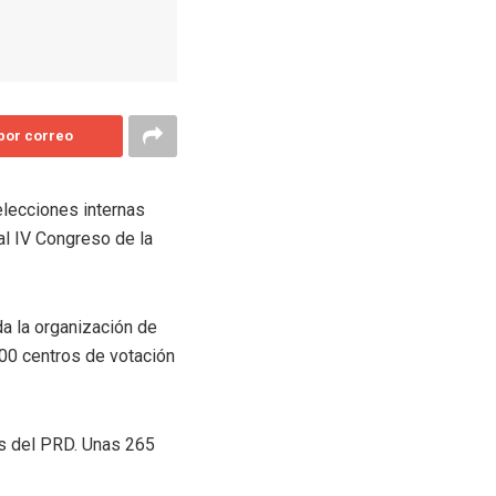
 por correo
elecciones internas
al IV Congreso de la
a la organización de
800 centros de votación
es del PRD. Unas 265