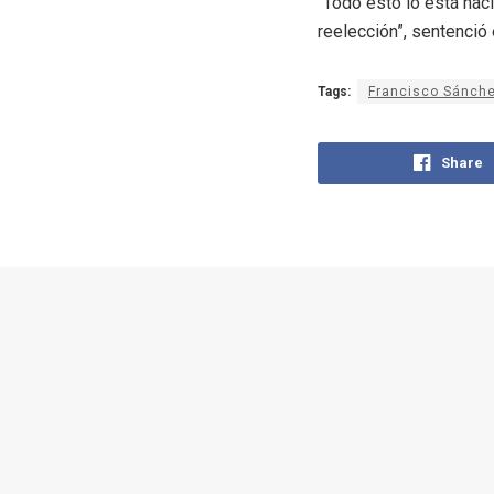
“Todo esto lo está hac
reelección”, sentenció 
Tags:
Francisco Sánch
Share