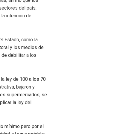
as, afirmó que los
sectores del país,
 la intención de
el Estado, como la
ctoral y los medios de
e debilitar a los
la ley de 100 a los 70
rativa, bajaron y
ndes supermercados; se
licar la ley del
io mínimo pero por el