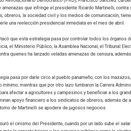
ido Revolucionario Democrático (PRD), Francisco Sánchez Cárden
 amenazas que infringe el presidente Ricardo Martinelli, contra 
, obreros, la sociedad civil y los medios de comunicación, tiene
erle una reelección presidencial inmediata en el mes de abril.
có que esta estrategia pasa por controlar todos los órganos d
ia, el Ministerio Público, la Asamblea Nacional, el Tribunal Ele
ontra quienes ha lanzado veladas amenazas de censura; además d
egia pasa por darle circo al pueblo panameño, con los mazazos, 
o mínimo; mientras que por otro lazo tumbaron la Carrera Administ
para afectar a agricultores y campesinos y beneficiar a los gra
minan apoyo financiero a los sindicatos de obreros, además de ap
torno de Martinelli se apodere de jugosos negocios.
ró el cinismo del Presidente, cuando por un lado sube el salar