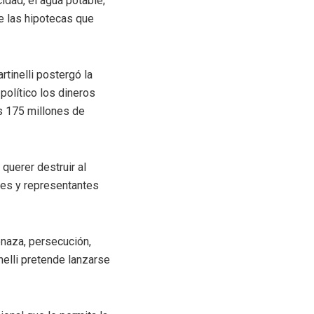
idad, el agua potable;
e las hipotecas que
rtinelli postergó la
político los dineros
s 175 millones de
querer destruir al
tes y representantes
naza, persecución,
elli pretende lanzarse