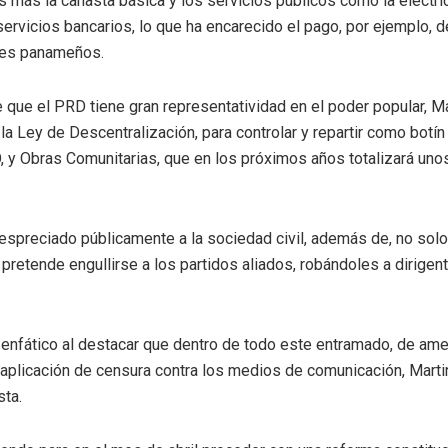
 más la canasta básica y los servicios públicos como la electric
ervicios bancarios, lo que ha encarecido el pago, por ejemplo, d
des panameños.
 que el PRD tiene gran representatividad en el poder popular, Ma
la Ley de Descentralización, para controlar y repartir como botín 
y Obras Comunitarias, que en los próximos años totalizará uno
despreciado públicamente a la sociedad civil, además de, no solo 
pretende engullirse a los partidos aliados, robándoles a dirigen
enfático al destacar que dentro de todo este entramado, de ame
plicación de censura contra los medios de comunicación, Martin
sta.