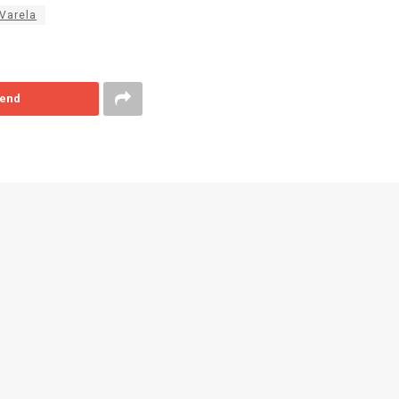
Varela
end