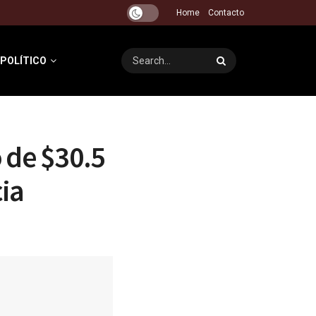
Home
Contacto
 POLÍTICO
 de $30.5
cia