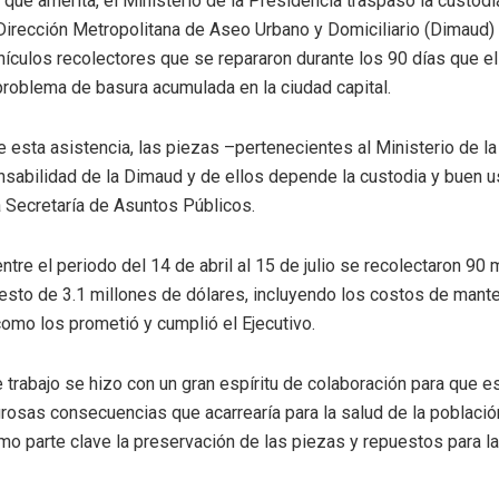
que amerita, el Ministerio de la Presidencia traspasó la custodi
 Dirección Metropolitana de Aseo Urbano y Domiciliario (Dimaud)
ículos recolectores que se repararon durante los 90 días que el
 problema de basura acumulada en la ciudad capital.
e esta asistencia, las piezas –pertenecientes al Ministerio de l
sabilidad de la Dimaud y de ellos depende la custodia y buen u
a Secretaría de Asuntos Públicos.
tre el periodo del 14 de abril al 15 de julio se recolectaron 90 
uesto de 3.1 millones de dólares, incluyendo los costos de mant
como los prometió y cumplió el Ejecutivo.
trabajo se hizo con un gran espíritu de colaboración para que e
grosas consecuencias que acarrearía para la salud de la poblaci
o parte clave la preservación de las piezas y repuestos para la