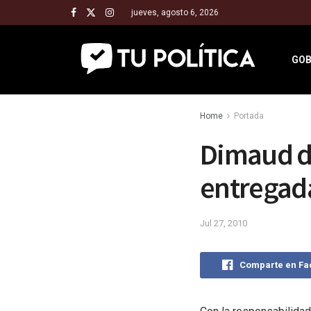
jueves, agosto 6, 2026
GOB
Home
Portada
Dimaud d
entregada
Jul 27, 2010
Comparte en F