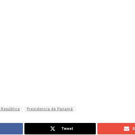
 República
Presidencia de Panamá
Tweet
S