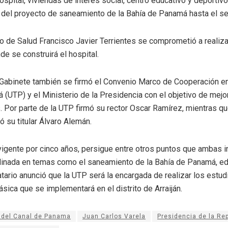
ospital, viviendas de interés social, centro educativo y deportivo 
ón del proyecto de saneamiento de la Bahía de Panamá hasta el se
tro de Salud Francisco Javier Terrientes se comprometió a realiz
de se construirá el hospital.
Gabinete también se firmó el Convenio Marco de Cooperación en
(UTP) y el Ministerio de la Presidencia con el objetivo de mejor
 Por parte de la UTP firmó su rector Oscar Ramírez, mientras qu
ó su titular Álvaro Alemán.
vigente por cinco años, persigue entre otros puntos que ambas 
dinada en temas como el saneamiento de la Bahía de Panamá, edu
ario anunció que la UTP será la encargada de realizar los estud
sica que se implementará en el distrito de Arraiján.
 del Canal de Panama
Juan Carlos Varela
Presidencia de la Re