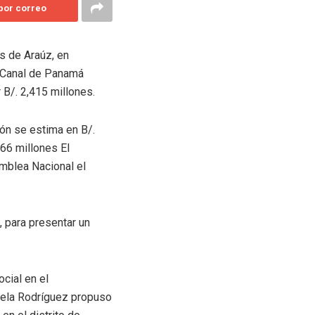
 por correo
s de Araúz, en
el Canal de Panamá
 B/. 2,415 millones.
ión se estima en B/.
66 millones El
amblea Nacional el
 para presentar un
cial en el
arela Rodríguez propuso