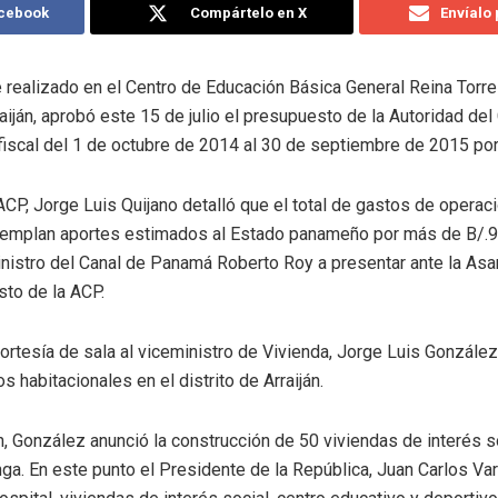
acebook
Compártelo en X
Envíalo
 realizado en el Centro de Educación Básica General Reina Torre
raiján, aprobó este 15 de julio el presupuesto de la Autoridad d
 fiscal del 1 de octubre de 2014 al 30 de septiembre de 2015 por
ACP, Jorge Luis Quijano detalló que el total de gastos de operac
templan aportes estimados al Estado panameño por más de B/.9
inistro del Canal de Panamá Roberto Roy a presentar ante la As
to de la ACP.
tesía de sala al viceministro de Vivienda, Jorge Luis González,
 habitacionales en el distrito de Arraiján.
n, González anunció la construcción de 50 viviendas de interés so
ga. En este punto el Presidente de la República, Juan Carlos V