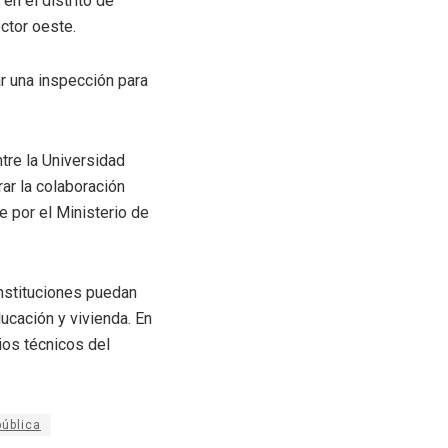
en el distrito de
ctor oeste.
ar una inspección para
tre la Universidad
ar la colaboración
e por el Ministerio de
instituciones puedan
cación y vivienda. En
ios técnicos del
pública