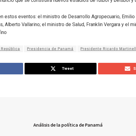
anunció que se construirá nuevos estadios de fútbol y béisbol y 
n estos eventos: el ministro de Desarrollo Agropecuario, Emilio 
 Alberto Vallarino; el ministro de Salud, Franklin Vergara y el m
fino
 República
Presidencia de Panamá
Presidente Ricardo Martinell
Tweet
S
Análisis de la política de Panamá