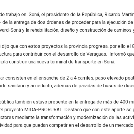
e trabajo en Soná, el presidente de la República, Ricardo Martine
- de la entrega de dos órdenes de proceder para la ejecución de
vard-Soná y la rehabilitación, diseño y construcción de caminos
i dijo que con estos proyectos la provincia progresa, por ello el
ructura para contribuir con el desarrollo de Veraguas. Informó qu
pla construir una nueva terminal de transporte en Soná.
lar consisten en el ensanche de 2 a 4 carriles, paso elevado pea
llado sanitario y acueducto, además de paradas de buses de dis
epública también estuvo presente en la entrega de más de 400 m
del proyecto MIDA-PRORURAL. Destacó que con este aporte se 
ctores mediante la transformación y modernización de las acti
tividad para que puedan competir en el desarrollo de un mercado