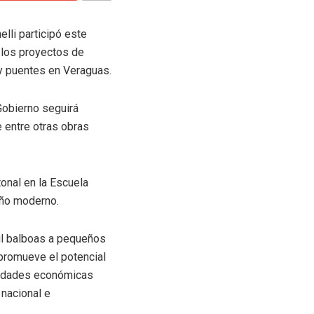
lli participó este
 los proyectos de
 y puentes en Veraguas.
 Gobierno seguirá
e entre otras obras
tonal en la Escuela
eño moderno.
il balboas a pequeños
promueve el potencial
vidades económicas
 nacional e