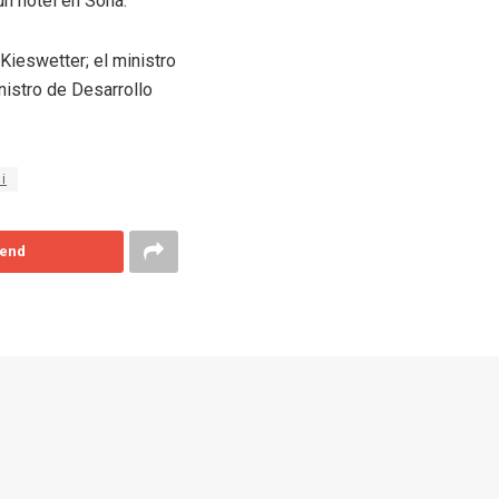
un hotel en Soná.
Kieswetter; el ministro
inistro de Desarrollo
i
end