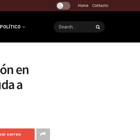
Home
Contacto
 POLÍTICO
ión en
uda a
 por correo