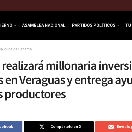
IERNO
ASAMBLEA NACIONAL
PARTIDOS POLÍTICOS
TU
República de Panamá
realizará millonaria invers
s en Veraguas y entrega ay
 productores
acebook
Compártelo en X
Envíalo