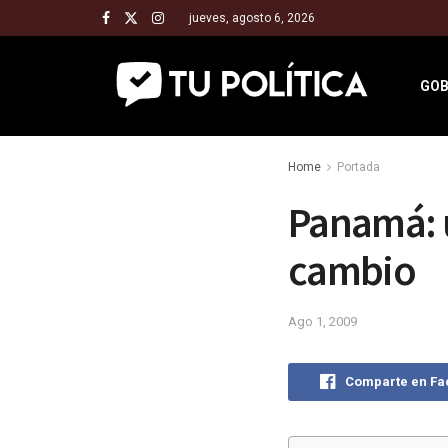
jueves, agosto 6, 2026
GOB
Home
Portada
Panamá: u
cambio
Ago 1, 2009
Comparte en F