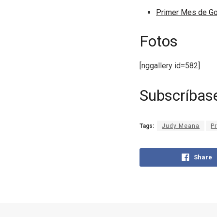
Primer Mes de Go
Fotos
[nggallery id=582]
Subscríbas
Tags:
Judy Meana
P
Share