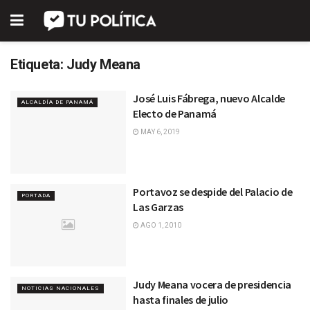
Etiqueta:
Judy Meana
José Luis Fábrega, nuevo Alcalde
ALCALDÍA DE PANAMÁ
Electo de Panamá
MAY 6, 2019
Portavoz se despide del Palacio de
PORTADA
Las Garzas
AGO 1, 2010
Judy Meana vocera de presidencia
NOTICIAS NACIONALES
hasta finales de julio