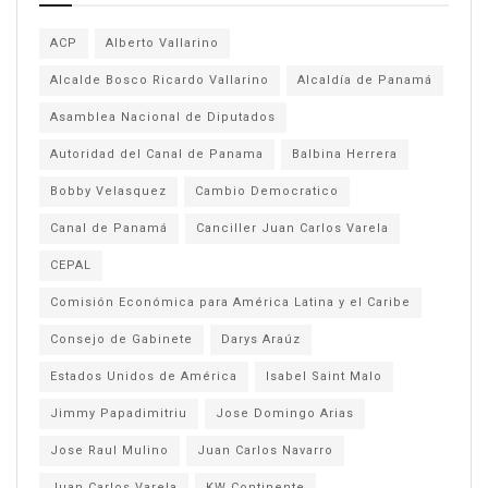
ACP
Alberto Vallarino
Alcalde Bosco Ricardo Vallarino
Alcaldía de Panamá
Asamblea Nacional de Diputados
Autoridad del Canal de Panama
Balbina Herrera
Bobby Velasquez
Cambio Democratico
Canal de Panamá
Canciller Juan Carlos Varela
CEPAL
Comisión Económica para América Latina y el Caribe
Consejo de Gabinete
Darys Araúz
Estados Unidos de América
Isabel Saint Malo
Jimmy Papadimitriu
Jose Domingo Arias
Jose Raul Mulino
Juan Carlos Navarro
Juan Carlos Varela
KW Continente