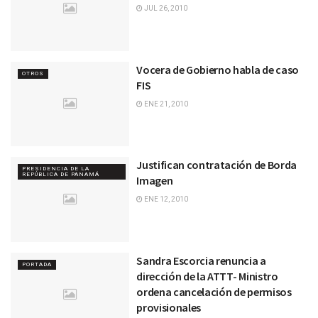
JUL 26, 2010
Vocera de Gobierno habla de caso
OTROS
FIS
ENE 21, 2010
Justifican contratación de Borda
PRESIDENCIA DE LA
REPÚBLICA DE PANAMÁ
Imagen
ENE 12, 2010
Sandra Escorcia renuncia a
PORTADA
dirección de la ATTT- Ministro
ordena cancelación de permisos
provisionales