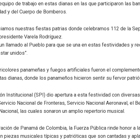
equipo de trabajo en estas dianas en las que participaron las ba
dad y del Cuerpo de Bomberos.
niciamos nuestras fiestas patrias donde celebramos 112 de la S
presidente Varela Rodríguez.
un llamado al Pueblo para que se una en estas festividades y r
star unidos”.
colores panameñas y fuegos artificiales fueron el complemento
as dianas, donde los panameños hicieron sentir su fervor patriót
ón Institucional (SPI) dio apertura a esta festividad con diversas
 Servicio Nacional de Fronteras, Servicio Nacional Aeronaval, el
Nacional, las cuales sonaron un amplio repertorio musical.
ación de Panamá de Colombia, la Fuerza Pública rinde honor a la
on piezas musicales típicas y patrióticas que son cantadas y apl