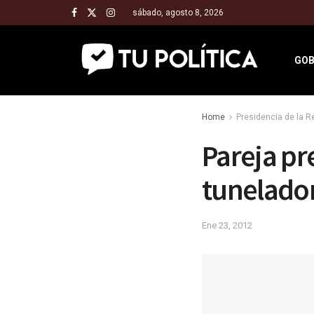
sábado, agosto 8, 2026
GOB
Home
Presidencia de la 
Pareja pr
tunelador
Ene 23, 2012