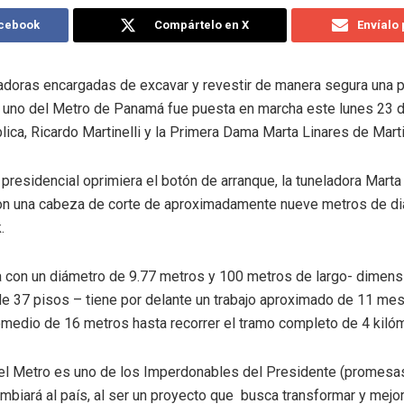
acebook
Compártelo en X
Envíalo
ladoras encargadas de excavar y revestir de manera segura una p
a uno del Metro de Panamá fue puesta en marcha este lunes 23 d
ica, Ricardo Martinelli y la Primera Dama Marta Linares de Martin
presidencial oprimiera el botón de arranque, la tuneladora Marta
on una cabeza de corte de aproximadamente nueve metros de diá
.
a con un diámetro de 9.77 metros y 100 metros de largo- dimens
de 37 pisos – tiene por delante un trabajo aproximado de 11 mes
omedio de 16 metros hasta recorrer el tramo completo de 4 kiló
 el Metro es uno de los Imperdonables del Presidente (promesa
mbiará al país, al ser un proyecto que busca transformar y mejo