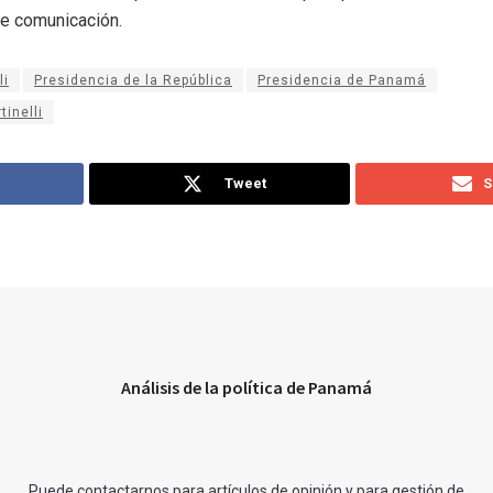
e comunicación.
li
Presidencia de la República
Presidencia de Panamá
inelli
Tweet
S
Análisis de la política de Panamá
Puede contactarnos para artículos de opinión y para gestión de