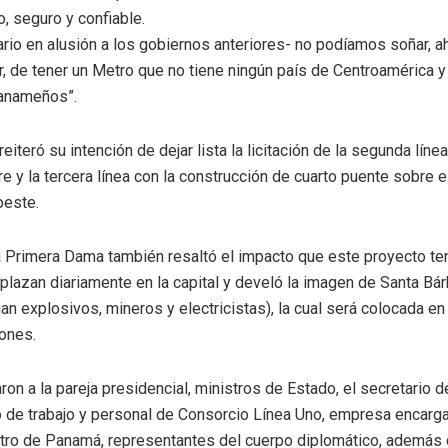
, seguro y confiable.
ario en alusión a los gobiernos anteriores- no podíamos soñar, 
r, de tener un Metro que no tiene ningún país de Centroamérica y
panameños”.
iteró su intención de dejar lista la licitación de la segunda línea
re y la tercera línea con la construcción de cuarto puente sobre 
oeste.
a Primera Dama también resaltó el impacto que este proyecto te
azan diariamente en la capital y develó la imagen de Santa Bár
n explosivos, mineros y electricistas), la cual será colocada en
iones.
on a la pareja presidencial, ministros de Estado, el secretario 
 de trabajo y personal de Consorcio Línea Uno, empresa encarga
etro de Panamá, representantes del cuerpo diplomático, además 