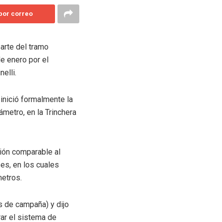
 por correo
arte del tramo
e enero por el
elli.
 inició formalmente la
metro, en la Trinchera
ión comparable al
es, en los cuales
metros.
s de campaña) y dijo
rar el sistema de