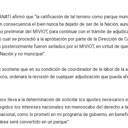
ANATI afirmó que “la calificación de tal terreno como parque muni
n consecuencia el bien nunca ha dejado de ser de la Nación; auna
o preliminar del MIVIOT, para continuar con el trámite de adjudica
o cual se procedió a la aprobación por parte de la Dirección de C
s posteriormente fueron sellados por el MIVIOT, en virtud de que
Nación y no municipal”.
i sostiene que en su condición de coordinador de la labor de la a
cos, ordenará la revisión de cualquier adjudicación que pueda af
nos lleva a la determinación de solicitar los ajustes necesarios 
egidos los intereses nacionales sin menoscabo del derecho a la t
 nacional, como lo prometí en mi programa de gobierno, en benefic
l área será convertido en un parque”.