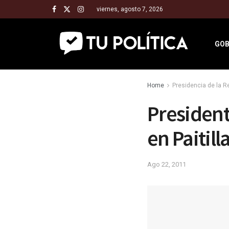
viernes, agosto 7, 2026
GOB
Home
Presidencia de la 
President
en Paitill
Ago 22, 2011