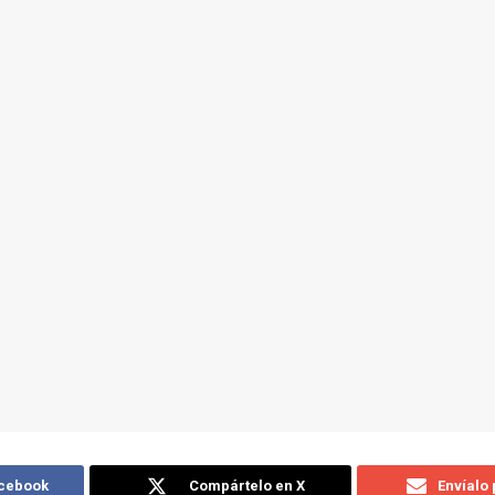
acebook
Compártelo en X
Envíalo