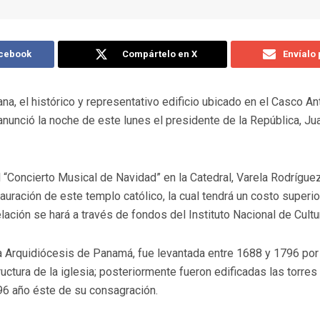
acebook
Compártelo en X
Envíalo
na, el histórico y representativo edificio ubicado en el Casco A
anunció la noche de este lunes el presidente de la República, Ju
 “Concierto Musical de Navidad” en la Catedral, Varela Rodríguez
estauración de este templo católico, la cual tendrá un costo superi
ación se hará a través de fondos del Instituto Nacional de Cultu
la Arquidiócesis de Panamá, fue levantada entre 1688 y 1796 po
ructura de la iglesia; posteriormente fueron edificadas las torre
796 año éste de su consagración.