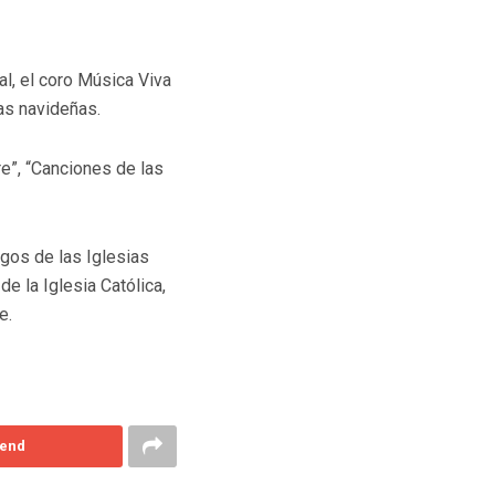
l, el coro Música Viva
tas navideñas.
re”, “Canciones de las
igos de las Iglesias
 la Iglesia Católica,
e.
end