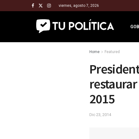
viernes, agosto 7, 2026
GOB
Home
Featured
President
restaurar 
2015
Dic 23, 2014