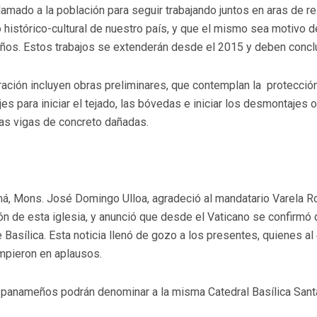
lamado a la población para seguir trabajando juntos en aras de re
 histórico-cultural de nuestro país, y que el mismo sea motivo de
ños. Estos trabajos se extenderán desde el 2015 y deben conclu
ación incluyen obras preliminares, que contemplan la protección 
es para iniciar el tejado, las bóvedas e iniciar los desmontajes
as vigas de concreto dañadas.
á, Mons. José Domingo Ulloa, agradeció al mandatario Varela Ro
ión de esta iglesia, y anunció que desde el Vaticano se confirmó
 de Basílica. Esta noticia llenó de gozo a los presentes, quienes a
mpieron en aplausos.
os panameños podrán denominar a la misma Catedral Basílica Santa