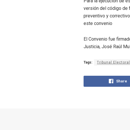
Para la ejecución de e
versión del código de 
preventivo y correctiv
este convenio
El Convenio fue firmado
Justicia, José Raúl Mul
Tags:
Tribunal Electoral
Share