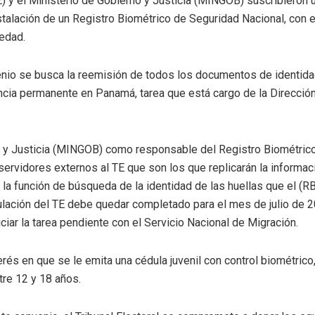
TE) y el Ministerio de Gobierno y Justicia (MINGOB) suscribieron
talación de un Registro Biométrico de Seguridad Nacional, con el
iedad.
nio se busca la reemisión de todos los documentos de identida
ncia permanente en Panamá, tarea que está cargo de la Direcció
o y Justicia (MINGOB) como responsable del Registro Biométric
servidores externos al TE que son los que replicarán la informac
 la función de búsqueda de la identidad de las huellas que el (RB
ación del TE debe quedar completado para el mes de julio de 201
ciar la tarea pendiente con el Servicio Nacional de Migración.
erés en que se le emita una cédula juvenil con control biométric
re 12 y 18 años.