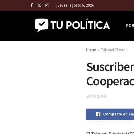
jueves, agosto 6, 2026
GOB
Home
Tribunal Electoral
Suscriben
Cooperaci
Jun 1, 2010
Comparte en F