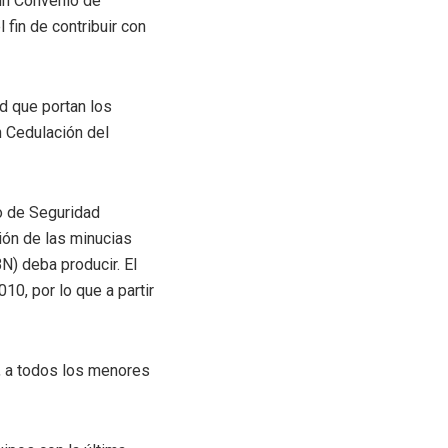
 un Convenio de
 fin de contribuir con
d que portan los
n Cedulación del
o de Seguridad
ión de las minucias
N) deba producir. El
0, por lo que a partir
o, a todos los menores