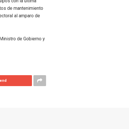
uipos con la última
stos de mantenimiento
ectoral al amparo de
 Ministro de Gobierno y
end