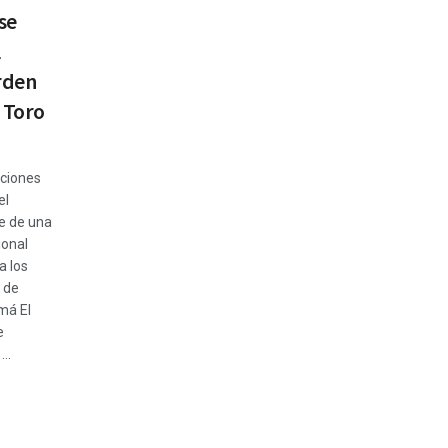
se
l
rden
 Toro
ciones
el
e de una
ional
a los
 de
má El
e
..