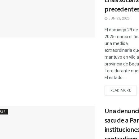
precedente
JUN 29, 2025
El domingo 29 de 
2025 marcó el fin
una medida
extraordinaria qu
mantuvo en vilo a
provincia de Boca
Toro durante nuev
El estado ...
READ MORE
Una denunci
SIS
sacude a Pa
instituciones
contradicen