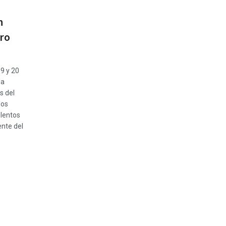
n
oro
19 y 20
la
s del
los
olentos
ente del