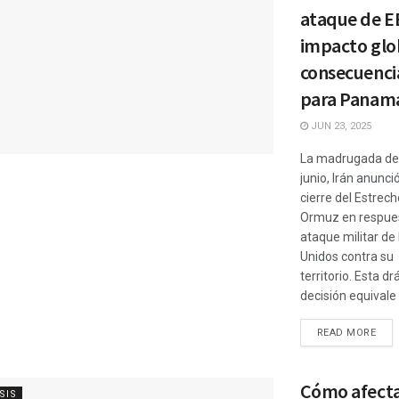
ataque de E
impacto glo
consecuenci
para Panam
JUN 23, 2025
La madrugada del
junio, Irán anunció
cierre del Estrech
Ormuz en respues
ataque militar de
Unidos contra su
territorio. Esta dr
decisión equivale .
READ MORE
Cómo afecta
SIS