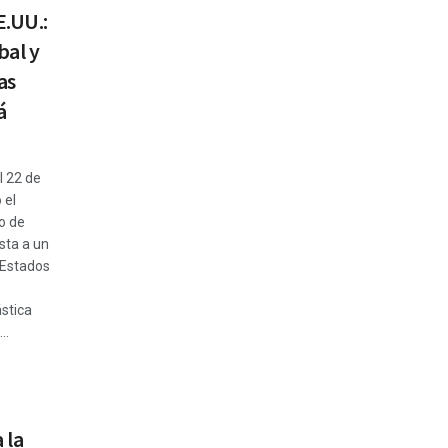
E.UU.:
bal y
as
á
 22 de
 el
o de
ta a un
 Estados
ástica
..
 la