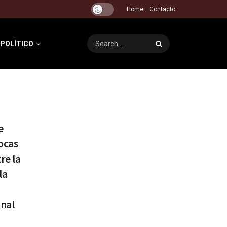
Home
Contacto
 POLÍTICO
e
ocas
re la
la
nal