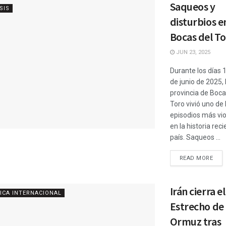
Saqueos y
SIS
disturbios e
Bocas del T
JUN 23, 2025
Durante los días 
de junio de 2025, 
provincia de Boca
Toro vivió uno de 
episodios más vi
en la historia reci
país. Saqueos ...
READ MORE
Irán cierra el
ICA INTERNACIONAL
Estrecho de
Ormuz tras