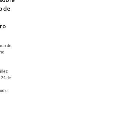
o de
oro
ada de
ena
niñez
 24 de
ió el