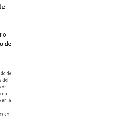
de
oro
do de
ado de
s del
o de
o un
 en la
s en