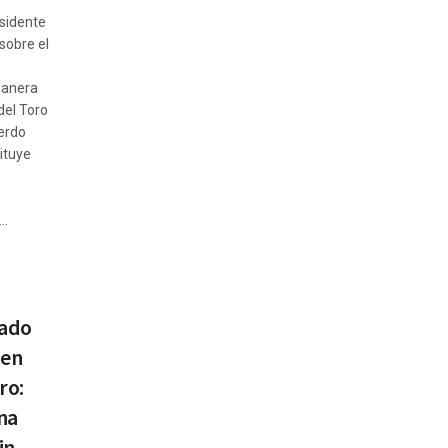
esidente
sobre el
nanera
del Toro
erdo
ituye
..
tado
 en
ro:
una
sin