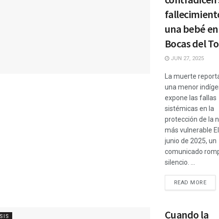
fallecimient
una bebé en
Bocas del T
JUN 27, 2025
La muerte report
una menor indíg
expone las fallas
sistémicas en la
protección de la 
más vulnerable El
junio de 2025, un
comunicado romp
silencio. ...
READ MORE
Cuando la
SIS