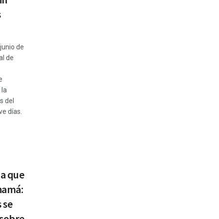
s
junio de
al de
e
 la
s del
e días.
a que
namá:
 se
 sobre