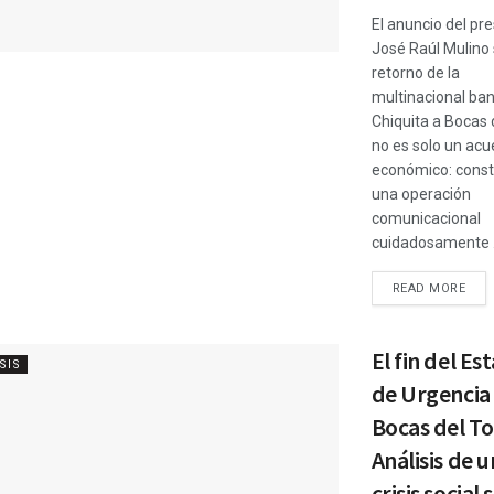
El anuncio del pr
José Raúl Mulino 
retorno de la
multinacional ba
Chiquita a Bocas 
no es solo un acu
económico: const
una operación
comunicacional
cuidadosamente .
READ MORE
El fin del Es
SIS
de Urgencia
Bocas del To
Análisis de 
crisis social 