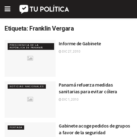
Etiqueta:
Franklin Vergara
Informe de Gabinete
PRESIDENCIA DE LA
REPÚBLICA DE PANAMÁ
DIC 27, 2010
Panamá refuerza medidas
NOTICIAS NACIONALES
sanitarias para evitar cólera
DIC 1, 2010
Gabinete acoge pedidos de grupos
PORTADA
a favor de la seguridad