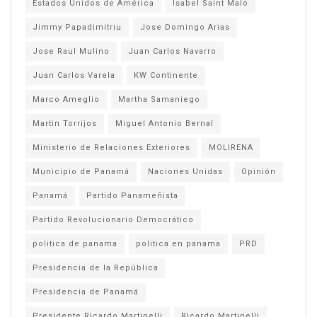
Estados Unidos de América
Isabel Saint Malo
Jimmy Papadimitriu
Jose Domingo Arias
Jose Raul Mulino
Juan Carlos Navarro
Juan Carlos Varela
KW Continente
Marco Ameglio
Martha Samaniego
Martin Torrijos
Miguel Antonio Bernal
Ministerio de Relaciones Exteriores
MOLIRENA
Municipio de Panamá
Naciones Unidas
Opinión
Panamá
Partido Panameñista
Partido Revolucionario Democrático
politica de panama
politica en panama
PRD
Presidencia de la República
Presidencia de Panamá
Presidente Ricardo Martinelli
Ricardo Martinelli