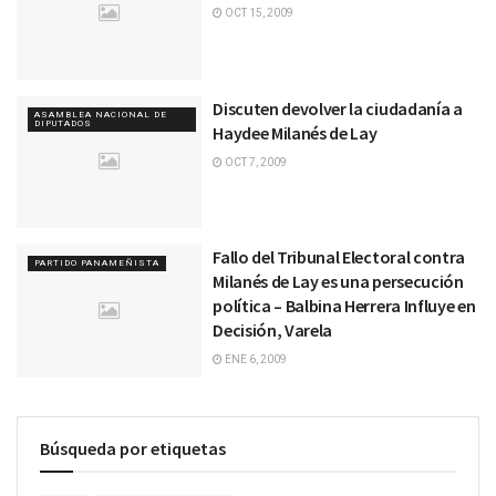
OCT 15, 2009
Discuten devolver la ciudadanía a
ASAMBLEA NACIONAL DE
DIPUTADOS
Haydee Milanés de Lay
OCT 7, 2009
Fallo del Tribunal Electoral contra
PARTIDO PANAMEÑISTA
Milanés de Lay es una persecución
política – Balbina Herrera Influye en
Decisión, Varela
ENE 6, 2009
Búsqueda por etiquetas