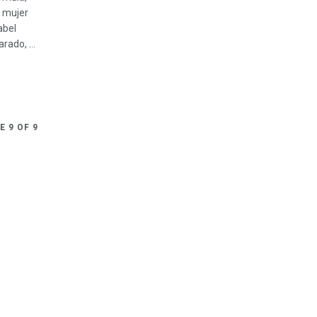
 mujer
abel
rado, ...
E 9 OF 9