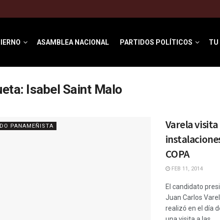
IERNO
ASAMBLEA NACIONAL
PARTIDOS POLÍTICOS
TU
ueta:
Isabel Saint Malo
Varela visita
IDO PANAMEÑISTA
instalacione
COPA
FEB 11, 2014
El candidato pres
Juan Carlos Varel
realizó en el día 
una visita a las