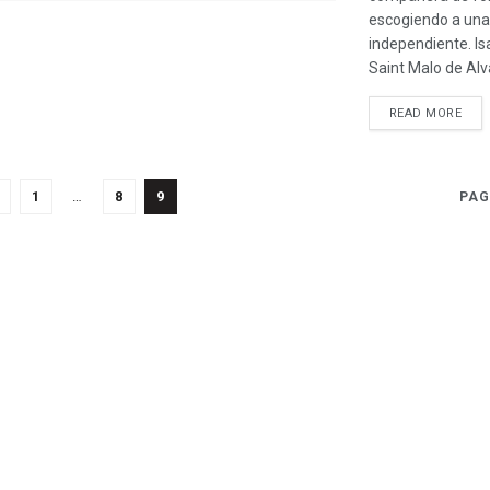
escogiendo a una
independiente. Is
Saint Malo de Alva
READ MORE
1
…
8
9
PAG