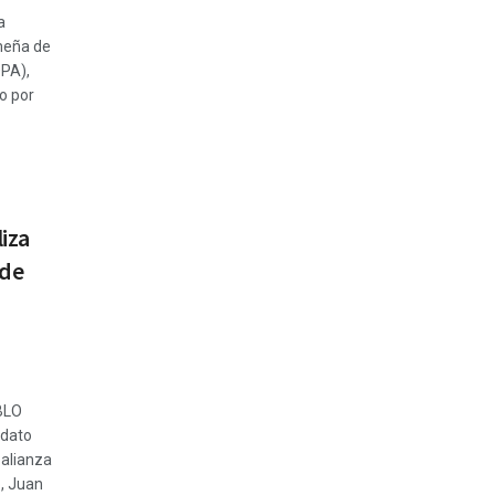
a
eña de
OPA),
o por
liza
 de
BLO
idato
 alianza
, Juan