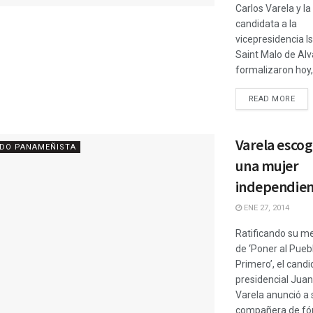
Carlos Varela y la
candidata a la
vicepresidencia I
Saint Malo de Alv
formalizaron hoy, 
READ MORE
Varela escog
IDO PANAMEÑISTA
una mujer
independie
ENE 27, 2014
Ratificando su m
de ‘Poner al Pueb
Primero’, el candi
presidencial Juan
Varela anunció a 
compañera de fó