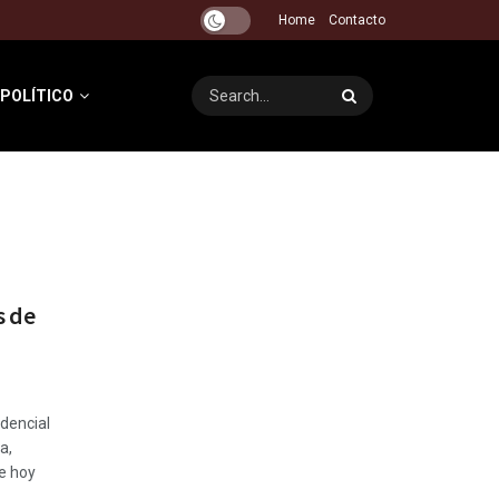
Home
Contacto
 POLÍTICO
s de
idencial
a,
de hoy