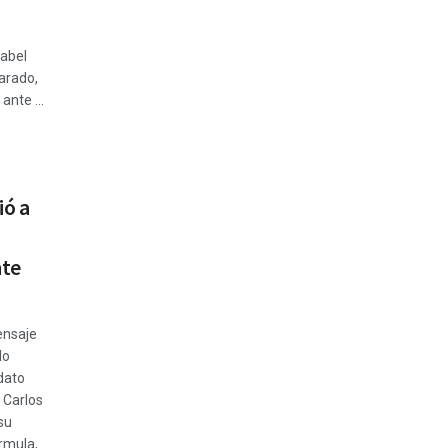
sabel
arado,
ante ...
ió a
nte
ensaje
lo
dato
 Carlos
su
rmula,