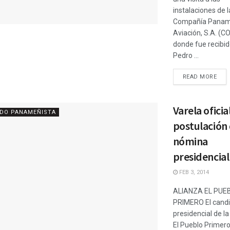
instalaciones de l
Compañía Panam
Aviación, S.A. (C
donde fue recibid
Pedro ...
READ MORE
Varela oficia
IDO PANAMEÑISTA
postulación
nómina
presidencial
FEB 3, 2014
ALIANZA EL PUE
PRIMERO El cand
presidencial de la
El Pueblo Primero