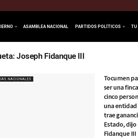
IERNO
ASAMBLEA NACIONAL
PARTIDOS POLÍTICOS
TU
ueta:
Joseph Fidanque III
Tocumen pa
IAS NACIONALES
ser una finc
cinco person
una entidad
trae gananci
Estado, dijo
Fidanque III