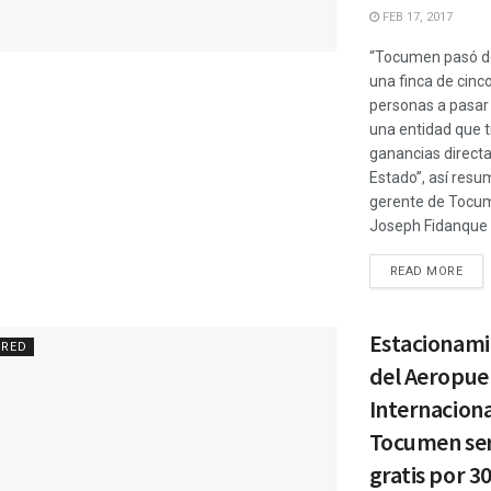
FEB 17, 2017
“Tocumen pasó d
una finca de cinc
personas a pasar 
una entidad que t
ganancias directa
Estado”, así resum
gerente de Tocum
Joseph Fidanque .
READ MORE
Estacionami
URED
del Aeropue
Internaciona
Tocumen se
gratis por 30