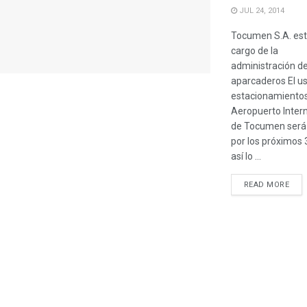
JUL 24, 2014
Tocumen S.A. est
cargo de la
administración de
aparcaderos El us
estacionamientos
Aeropuerto Inter
de Tocumen será 
por los próximos 
así lo ...
READ MORE