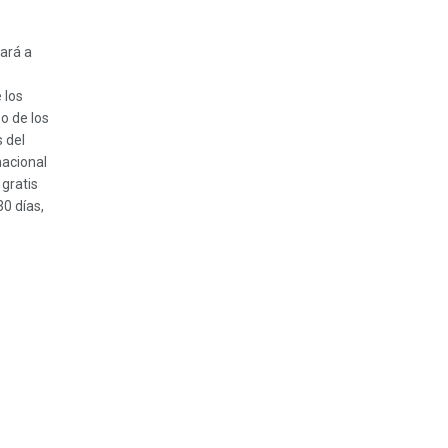
ará a
 los
o de los
 del
nacional
gratis
30 días,