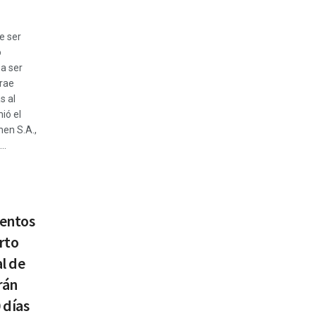
e ser
o
a ser
rae
s al
ió el
en S.A.,
..
entos
rto
l de
rán
 días