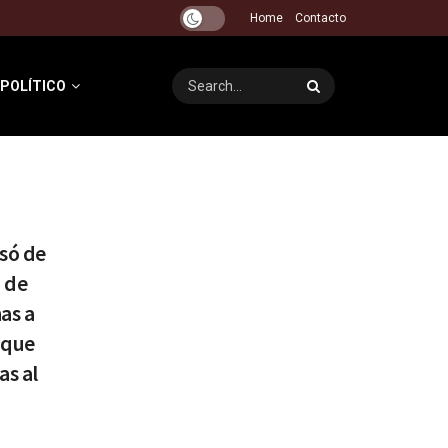
Home
Contacto
 POLÍTICO
só de
a de
as a
 que
as al