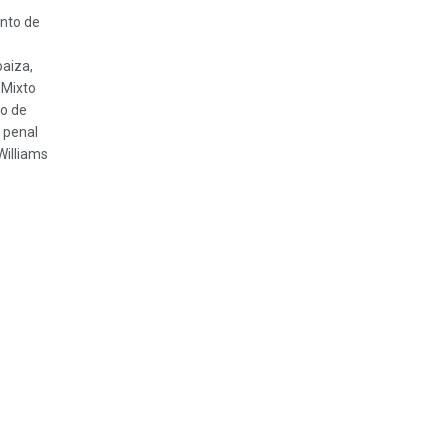
into de
aiza,
 Mixto
io de
 penal
illiams