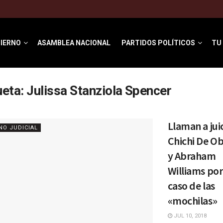
IERNO
ASAMBLEA NACIONAL
PARTIDOS POLÍTICOS
TU
ueta:
Julissa Stanziola Spencer
Llaman a juic
NO JUDICIAL
Chichi De Ob
y Abraham
Williams por
caso de las
«mochilas»
JUL 10, 2018