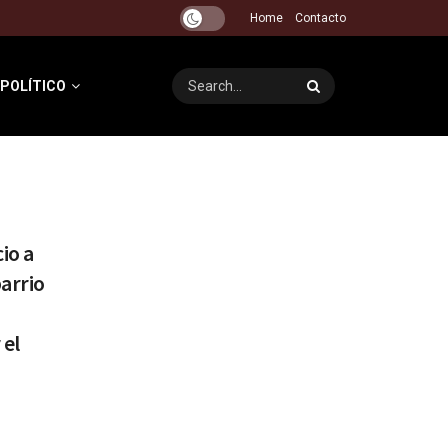
Home
Contacto
 POLÍTICO
io a
arrio
 el