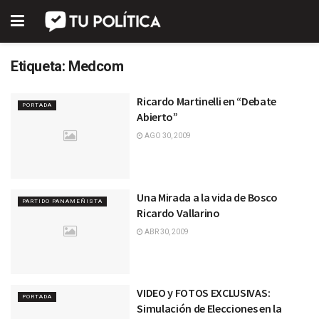
Etiqueta:
Medcom
Ricardo Martinelli en “Debate
PORTADA
Abierto”
AGO 30, 2009
Una Mirada a la vida de Bosco
PARTIDO PANAMEÑISTA
Ricardo Vallarino
ABR 30, 2009
VIDEO y FOTOS EXCLUSIVAS:
PORTADA
Simulación de Elecciones en la