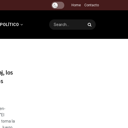
Home
Contacto
 POLÍTICO
j, los
os
en-
“El
 toma la
… luego