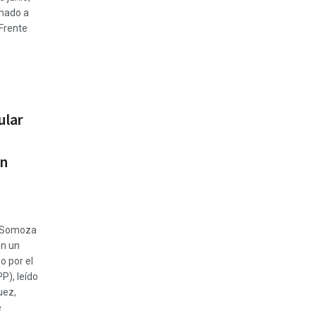
amado a
 Frente
ular
on
z Somoza
En un
 por el
P), leído
uez,
e