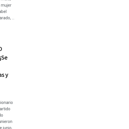
 mujer
abel
rado, ...
O
¡Se
s y
cionario
artido
do
unieron
e junio,