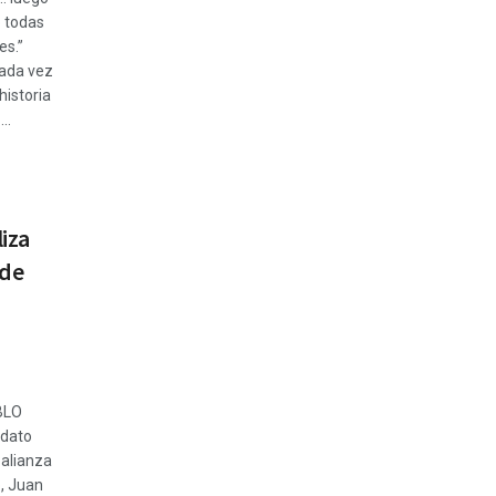
 todas
es.”
Cada vez
historia
..
liza
 de
BLO
idato
 alianza
, Juan