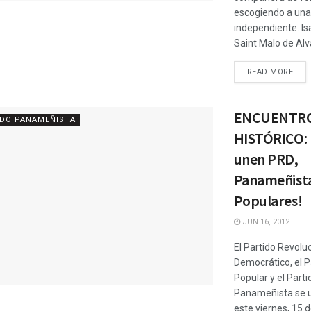
escogiendo a una
independiente. Is
Saint Malo de Alva
READ MORE
ENCUENTR
IDO PANAMEÑISTA
HISTÓRICO: 
unen PRD,
Panameñista
Populares!
JUN 16, 2012
El Partido Revolu
Democrático, el P
Popular y el Parti
Panameñista se 
este viernes, 15 d