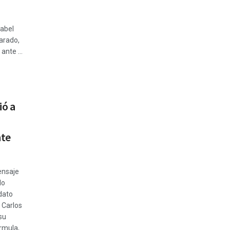
sabel
arado,
ante ...
ió a
nte
ensaje
lo
dato
 Carlos
su
rmula,