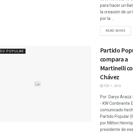
para hacer un ll
la creación de un
por la ...
READ MORE
Partido Pop
IDO POPULAR
compara a
Martinelli c
Chávez
FEB 1, 2010
Por: Darys Araú
- KW Continente 
comunicado hecho
Partido Popular (P
por Milton Henríq
presidente de es