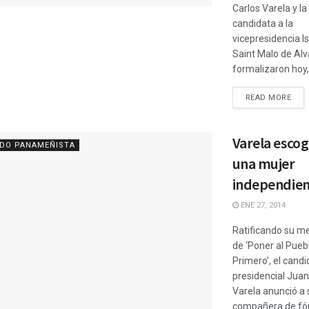
Carlos Varela y la
candidata a la
vicepresidencia I
Saint Malo de Alv
formalizaron hoy, 
READ MORE
Varela escog
IDO PANAMEÑISTA
una mujer
independie
ENE 27, 2014
Ratificando su m
de ‘Poner al Pueb
Primero’, el candi
presidencial Juan
Varela anunció a 
compañera de fó