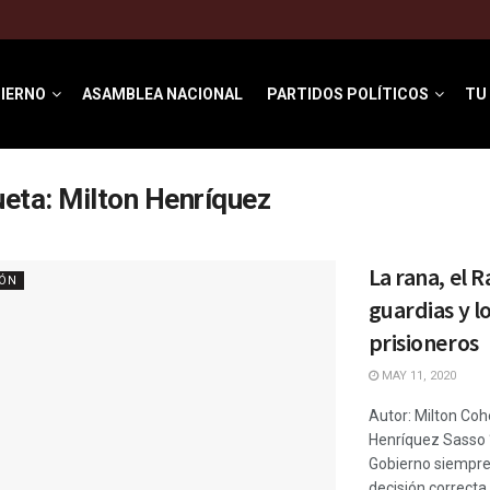
IERNO
ASAMBLEA NACIONAL
PARTIDOS POLÍTICOS
TU
ueta:
Milton Henríquez
La rana, el Ra
IÓN
guardias y l
prisioneros
MAY 11, 2020
Autor: Milton Coh
Henríquez Sasso 
Gobierno siempre
decisión correcta